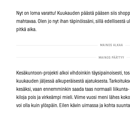
Nyt on loma varattu! Kuukauden päästä pääsen siis shop
mahtavaa. Olen jo nyt ihan täpinöissäni, sillä edellisest
pitkä aika.
Kesäkuntoon-projekti alkoi vihdoinkin täysipainoisesti, t
kuukauden jäljessä alkuperäisestä ajatuksesta. Tarkoitukse
kesäksi, vaan ennemminkin saada taas normaali liikunta- j
kiloja pois ja virkeämpi mieli. Viime vuosi meni lähes koko
voi olla kuin ylöspäin. Eilen kävin uimassa ja kohta suunta