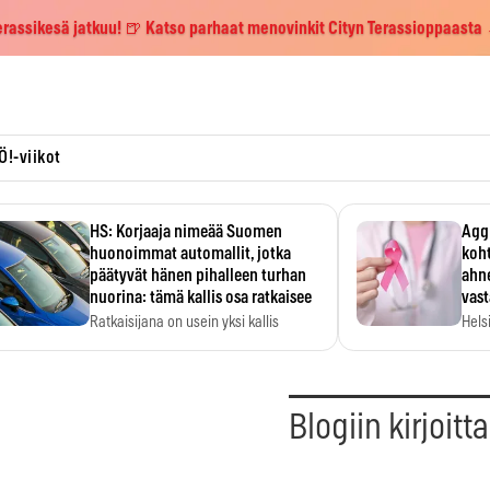
erassikesä jatkuu! 🍺 Katso parhaat menovinkit Cityn Terassioppaasta
Ö!-viikot
HS: Korjaaja nimeää Suomen
Aggr
huonoimmat automallit, jotka
koht
päätyvät hänen pihalleen turhan
ahne
nuorina: tämä kallis osa ratkaisee
vas
Ratkaisijana on usein yksi kallis
Hels
komponentti.
MYC-
hida
!
Blogiin kirjoitt