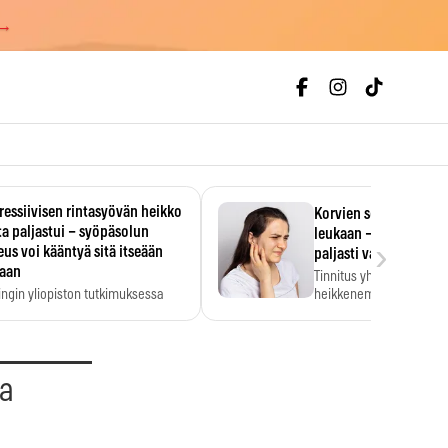
 →
essiivisen rintasyövän heikko
Korvien soiminen voi 
a paljastui – syöpäsolun
leukaan – 47 349 ihmi
›
us voi kääntyä sitä itseään
paljasti vahvan yhtey
taan
Tinnitus yhdistetään ku
ingin yliopiston tutkimuksessa
heikkenemiseen. Meta-a
aktiivisen rintasyövän kasvu
kertoo, että myös…
stui.
aa