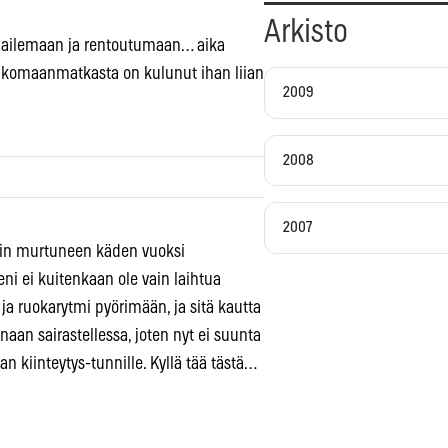
Arkisto
pailemaan ja rentoutumaan… aika
ä ulkomaanmatkasta on kulunut ihan liian
2009
2008
2007
osin murtuneen käden vuoksi
ni ei kuitenkaan ole vain laihtua
a ruokarytmi pyörimään, ja sitä kautta
naan sairastellessa, joten nyt ei suunta
an kiinteytys-tunnille. Kyllä tää tästä…