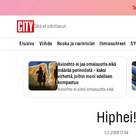
T
Skip
Tätä et odottanut
to
content
Etusivu
Viihde
Ruoka ja ravintolat
Ihmissuhteet
SY
Avioehto ei jaa omaisuutta eikä
määrää perinnöstä – kaksi
‹
virhettä, joihin moni edelleen
kompastuu
Avioehto ei siirrä omaisuutta eikä
ratkaise perintöasioita.
Hiphei
5.2.2008 17:04