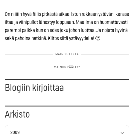
On niiiiin hyvä fiilis pitkästä aikaa. Istun rakkaan ystäväni kanssa
iltaa ja viinipullot lähestyy loppuaan. Maailma on huomattavasti
parempi paikka kun on edes joku johon luottaa. Ja nojata hyvinä
sekä pahoina hetkinä. Kiitos siitä ystävyydelle! 🙂
Blogiin kirjoittaa
Arkisto
2009