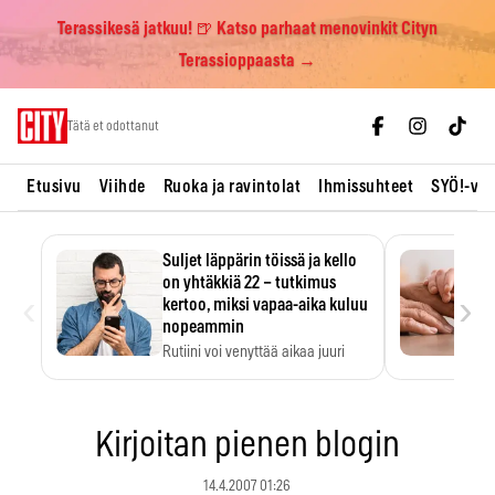
Terassikesä jatkuu! 🍺 Katso parhaat menovinkit Cityn
Terassioppaasta →
Skip
Tätä et odottanut
to
content
Etusivu
Viihde
Ruoka ja ravintolat
Ihmissuhteet
SYÖ!-vii
Suljet läppärin töissä ja kello
on yhtäkkiä 22 – tutkimus
‹
›
kertoo, miksi vapaa-aika kuluu
nopeammin
Rutiini voi venyttää aikaa juuri
silloin, kun sitä…
Kirjoitan pienen blogin
14.4.2007 01:26