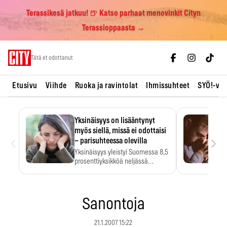
Terassikesä jatkuu! 🍺 Katso parhaat menovinkit Cityn
Terassioppaasta →
Skip
Tätä et odottanut
to
content
Etusivu
Viihde
Ruoka ja ravintolat
Ihmissuhteet
SYÖ!-vii
Yksinäisyys on lisääntynyt
myös siellä, missä ei odottaisi
‹
›
– parisuhteessa olevilla
Yksinäisyys yleistyi Suomessa 8,5
prosenttiyksikköä neljässä
vuodessa. Se…
Sanontoja
21.1.2007 15:22