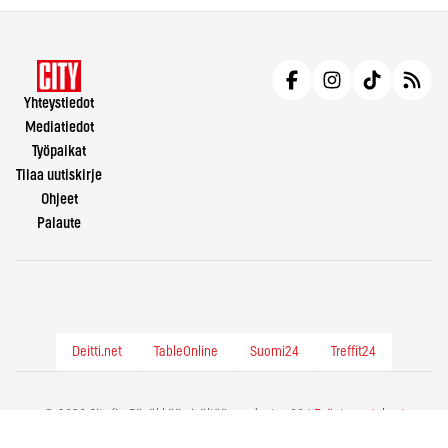
Yhteystiedot
Mediatiedot
Työpaikat
Tilaa uutiskirje
Ohjeet
Palaute
Deitti.net
TableOnline
Suomi24
Treffit24
© 2026 City.fi - Räväkkää sisältöä vuodesta -86 |
Evästeasetukset