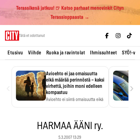
Terassikesä jatkuu! 🍺 Katso parhaat menovinkit Cityn
Terassioppaasta →
Skip
Tätä et odottanut
to
content
Etusivu
Viihde
Ruoka ja ravintolat
Ihmissuhteet
SYÖ!-vii
Avioehto ei jaa omaisuutta
eikä määrää perinnöstä – kaksi
‹
›
virhettä, joihin moni edelleen
kompastuu
Avioehto ei siirrä omaisuutta eikä
ratkaise perintöasioita.
HARMAA ÄÄNI ry.
5.3.2007 13:29