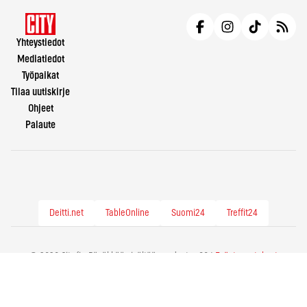
Yhteystiedot
Mediatiedot
Työpaikat
Tilaa uutiskirje
Ohjeet
Palaute
Deitti.net
TableOnline
Suomi24
Treffit24
© 2026 City.fi - Räväkkää sisältöä vuodesta -86 |
Evästeasetukset