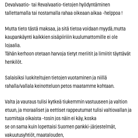
Devalvaatio- tai Revalvaatio-tietojen hyödyntäminen
tallettamalla tai nostamalla rahaa oikeaan aikaa -helppoa !
Mutta tieto tästä maksaa, ja sitä tietoa voidaan myydä,mutta
kaupankäynti kaikkien sisäpiiriiin kuulumattomille ei ole
lojaalia.
Tähän kerhoon otetaan harvoja tietyt meriitit ja limiitit täyttävät
henkilöt.
Salaisiksi luokiteltujen tietojen vuotaminen ja niillä
rahalla/vallala keinotteluon petos maatamme kohtaan.
Valta ja vauraus tulisi kytkeä tiukemmin vastuuseen ja valtion
etuun, ja moraaliset ja eettiset rappeutumat tulisi valtiovallan ja
tuomitaja oikaista -tosin jos näin ei käy, koska
se on sama kuin lopettaisi Suomen pankki-järjestelmät,
vakuutusyhtiöt, maatalouden,