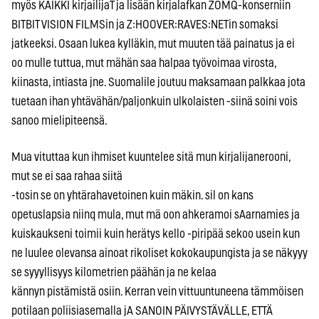
myös KAIKKI kirjailijaT ja lisään kirjalafkan ZOMQ-konserniin
BITBIT VISION FILMSin ja Z:HOOVER:RAVES:NETin somaksi
jatkeeksi. Osaan lukea kylläkin, mut muuten tää painatus ja ei
oo mulle tuttua, mut mähän saa halpaa työvoimaa virosta,
kiinasta, intiasta jne. Suomalile joutuu maksamaan palkkaa jota
tuetaan ihan yhtävähän/paljonkuin ulkolaisten -siinä soini vois
sanoo mielipiteensä.
Mua vituttaa kun ihmiset kuuntelee sitä mun kirjalijanerooni,
mut se ei saa rahaa siitä
-tosin se on yhtärahavetoinen kuin mäkin. sil on kans
opetuslapsia niinq mula, mut mä oon ahkeramoi sAarnamies ja
kuiskaukseni toimii kuin herätys kello -piripää sekoo usein kun
ne luulee olevansa ainoat rikoliset kokokaupungista ja se näkyyy
se syyyllisyys kilometrien päähän ja ne kelaa
kännyn pistämistä osiin. Kerran vein vittuuntuneena tämmöisen
potilaan poliisiasemalla jA SANOIN PÄIVYSTÄVÄLLE, ETTÄ