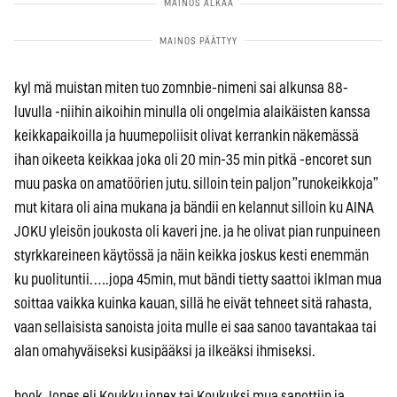
kyl mä muistan miten tuo zomnbie-nimeni sai alkunsa 88-
luvulla -niihin aikoihin minulla oli ongelmia alaikäisten kanssa
keikkapaikoilla ja huumepoliisit olivat kerrankin näkemässä
ihan oikeeta keikkaa joka oli 20 min-35 min pitkä -encoret sun
muu paska on amatöörien jutu. silloin tein paljon ”runokeikkoja”
mut kitara oli aina mukana ja bändii en kelannut silloin ku AINA
JOKU yleisön joukosta oli kaveri jne. ja he olivat pian runpuineen
styrkkareineen käytössä ja näin keikka joskus kesti enemmän
ku puolituntii. ….jopa 45min, mut bändi tietty saattoi iklman mua
soittaa vaikka kuinka kauan, sillä he eivät tehneet sitä rahasta,
vaan sellaisista sanoista joita mulle ei saa sanoo tavantakaa tai
alan omahyväiseksi kusipääksi ja ilkeäksi ihmiseksi.
hook Jones eli Koukku jonex tai Koukuksi mua sanottiin ja