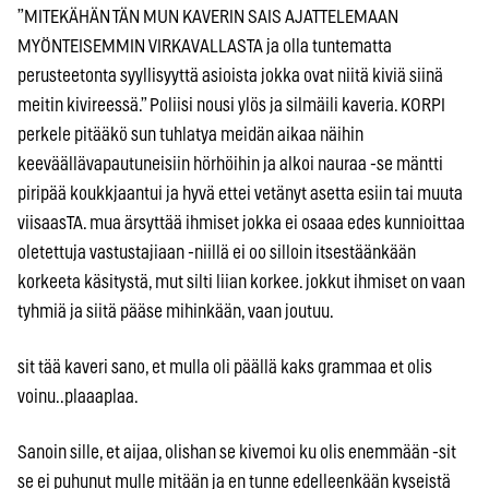
”MITEKÄHÄN TÄN MUN KAVERIN SAIS AJATTELEMAAN
MYÖNTEISEMMIN VIRKAVALLASTA ja olla tuntematta
perusteetonta syyllisyyttä asioista jokka ovat niitä kiviä siinä
meitin kivireessä.” Poliisi nousi ylös ja silmäili kaveria. KORPI
perkele pitääkö sun tuhlatya meidän aikaa näihin
keeväällävapautuneisiin hörhöihin ja alkoi nauraa -se mäntti
piripää koukkjaantui ja hyvä ettei vetänyt asetta esiin tai muuta
viisaasTA. mua ärsyttää ihmiset jokka ei osaaa edes kunnioittaa
oletettuja vastustajiaan -niillä ei oo silloin itsestäänkään
korkeeta käsitystä, mut silti liian korkee. jokkut ihmiset on vaan
tyhmiä ja siitä pääse mihinkään, vaan joutuu.
sit tää kaveri sano, et mulla oli päällä kaks grammaa et olis
voinu..plaaaplaa.
Sanoin sille, et aijaa, olishan se kivemoi ku olis enemmään -sit
se ei puhunut mulle mitään ja en tunne edelleenkään kyseistä