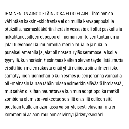
IHMINEN ON AINOO ELÄIN JOKA EI OO ELÄIN = ihminen on
vähintään kaksin -skiofreniaa ei oo muilla karvapeppuisilla
otuksilla. hasmaslääkäriin. heräsin vessasta oli ollut paskalla ja
nukahtanut silleen et peppu oli hieman omituisen tuntuinen ja
jalat turvonneet ku mummolla.menin lattialle ja nukuin
punaisellamatolla ja jalat oli nostettu yläs semmosella isolla
tyynyllä. kun heräsin, tiesin taas kaiken olevan täydellistä. mutta
ei silti liian mä en rakasta enää yhtä nuijjaaa siinä ilmeni joku
samatyylinen luonnehäiriö kuin esmes juicen johanna vainaalla
oli -meinasin laittaa tähän toisen esimerkin elävästä ihmisestä ,
mut sehän olis ihan naurettavaa kun mun adoptiopoika matkii
zombiena olemista -vaikeetaq se sillä on, sillä edlleen sitä
pidetään täällä amazoniassa varsin yleisesti elävänä -mä en
kommentoi asiaan, mut oon selvinnyt järkytyksestäni.