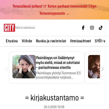
Terassikesä jatkuu! 🍺 Katso parhaat menovinkit Cityn
Terassioppaasta →
Skip
Tätä et odottanut
to
content
Etusivu
Viihde
Ruoka ja ravintolat
Ihmissuhteet
SYÖ!-vii
Yksinäisyys on lisääntynyt
myös siellä, missä ei odottaisi
‹
›
– parisuhteessa olevilla
Yksinäisyys yleistyi Suomessa 8,5
prosenttiyksikköä neljässä
vuodessa. Se…
= kirjakustantamo =
26.5.2009 16:08