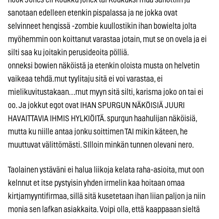
sanotaan edelleen etenkin pispalassa ja ne jokka ovat
selvinneet hengissä -zombie kuullostikin ihan bowielta jolta
myöhemmin oon koittanut varastaa jotain, mut se on ovela ja ei
silti saa ku joitakin perusideoita pölliä.
onneksi bowien näköistä ja etenkin oloista musta on helvetin
vaikeaa tehdä.mut tyylitaju sitä ei voi varastaa, ei
mielikuvitustakaan…mut myyn sitä silti, karisma joko on tai ei
oo. Ja jokkut egot ovat IHAN SPURGUN NÄKÖISIÄ JUURI
HAVAITTAVIA IHMIS HYLKIÖITÄ. spurgun haahulijan näköisiä,
mutta ku niille antaa jonku soittimen TAI mikin käteen, he
muuttuvat välittömästi. SIlloin minkän tunnen olevani nero.
Taolainen ystäväni ei halua liikoja kelata raha-asioita, mut oon
kelnnut et itse pystyisin yhden irmelin kaa hoitaan omaa
kirtjamyyntifirmaa, sillä sitä kusetetaan ihan liian paljon ja niin
monia sen lafkan asiakkaita. Voipi olla, että kaappaaan sieltä