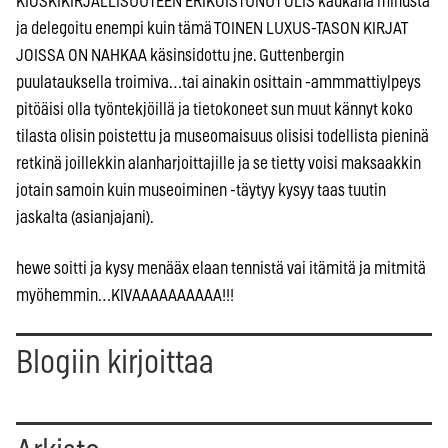
KIOSKIKIRJALLISUUTEEN ERIKOISTUNUT OLIS kaukana minusta
ja delegoitu enempi kuin tämä TOINEN LUXUS-TASON KIRJAT
JOISSA ON NAHKAA käsinsidottu jne. Guttenbergin
puulatauksella troimiva…tai ainakin osittain -ammmattiylpeys
pitöäisi olla työntekjöillä ja tietokoneet sun muut kännyt koko
tilasta olisin poistettu ja museomaisuus olisisi todellista pieninä
retkinä joillekkin alanharjoittajille ja se tietty voisi maksaakkin
jotain samoin kuin museoiminen -täytyy kysyy taas tuutin
jaskalta (asianjajani).
hewe soitti ja kysy menääx elaan tennistä vai itämitä ja mitmitä
myöhemmin…KIVAAAAAAAAAA!!!
Blogiin kirjoittaa