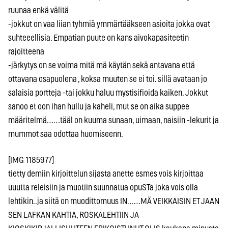
ruunaa enkä välitä
-jokkut on vaa liian tyhmiä ymmärtääkseen asioita jokka ovat
suhteeellisia. Empatian puute on kans aivokapasiteetin
rajoitteena
-järkytys on se voima mitä mä käytän sekä antavana että
ottavana osapuolena , koksa muuten se ei toi. sillä avataan jo
salaisia portteja -tai jokku haluu mystisifioida kaiken. Jokkut
sanoo et oon ihan hullu ja kaheli, mut se on aika suppee
määritelmä……tääl on kuuma sunaan, uimaan, naisiin -lekurit ja
mummot saa odottaa huomiseenn.
[IMG 1185977]
tietty demiin kirjoittelun sijasta anette esmes vois kirjoittaa
uuutta releisiin ja muotiin suunnatua opuSTa joka vois olla
lehtikin..ja siitä on muodittomuus IN……MÄ VEIKKAISIN ET JAAN
SEN LAFKAN KAHTIA, ROSKALEHTIIN JA