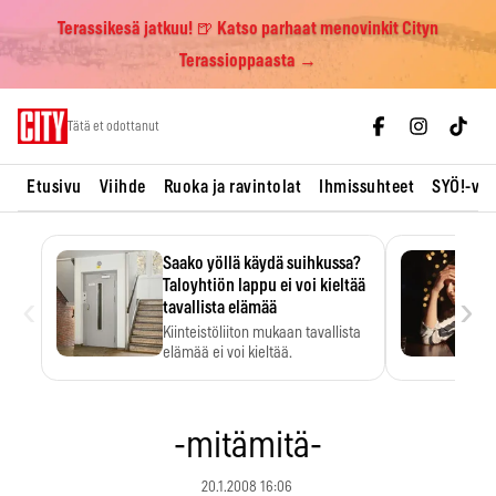
Terassikesä jatkuu! 🍺 Katso parhaat menovinkit Cityn
Terassioppaasta →
Skip
Tätä et odottanut
to
content
Etusivu
Viihde
Ruoka ja ravintolat
Ihmissuhteet
SYÖ!-vii
Saako yöllä käydä suihkussa?
Taloyhtiön lappu ei voi kieltää
‹
›
tavallista elämää
Kiinteistöliiton mukaan tavallista
elämää ei voi kieltää.
-mitämitä-
20.1.2008 16:06