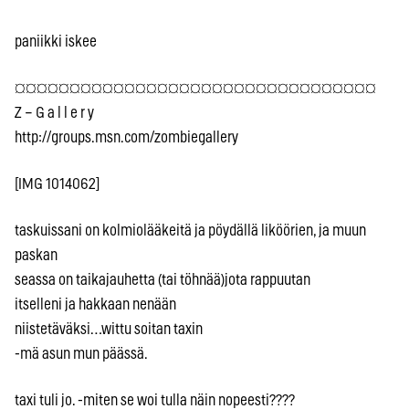
paniikki iskee
¤¤¤¤¤¤¤¤¤¤¤¤¤¤¤¤¤¤¤¤¤¤¤¤¤¤¤¤¤¤¤¤¤
Z – G a l l e r y
http://groups.msn.com/zombiegallery
[IMG 1014062]
taskuissani on kolmiolääkeitä ja pöydällä liköörien, ja muun
paskan
seassa on taikajauhetta (tai töhnää)jota rappuutan
itselleni ja hakkaan nenään
niistetäväksi…wittu soitan taxin
-mä asun mun päässä.
taxi tuli jo. -miten se woi tulla näin nopeesti????