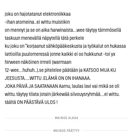
joku on hajotatanut elektroniikkaa
-ihan atomeina..ei wittu muistikin
on mennyt ja se on aika harwinaista…wee täytyy tämmösellä
taskuun menevällä näpytellä tätä perkele
ku joku on ”korjaanut sähköpääkeskusta ja työkalut on hukassa
lattioilla puulomeressä jonne kaikki ei oo hukkunut -toi yx
hirween näköinen irmeli (warmaan
12-wee…huhuh..).se pitelelee päätään ja KATSOO MUA KU
JEESUSTA….WITTU .ELÄMÄ ON ON IHANAAA.
JOKA PÄIVÄ JA SAATANAAN Aamu, laulas lavi vai mikä se oli
wittu. täytyy tilata jotain järkewää siivouysryhmää…ei wittu.
täältä ON PÄÄSTÄVÄ ULOS !