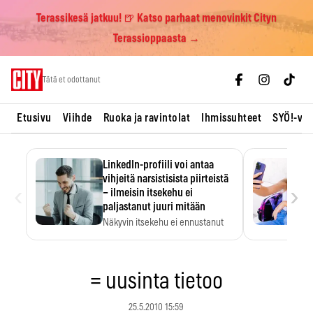
Terassikesä jatkuu! 🍺 Katso parhaat menovinkit Cityn
Terassioppaasta →
Skip
Tätä et odottanut
to
content
Etusivu
Viihde
Ruoka ja ravintolat
Ihmissuhteet
SYÖ!-vii
LinkedIn-profiili voi antaa
vihjeitä narsistisista piirteistä
‹
›
– ilmeisin itsekehu ei
paljastanut juuri mitään
Näkyvin itsekehu ei ennustanut
narsistisia piirteitä.
= uusinta tietoo
25.5.2010 15:59