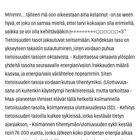
Mmmm… tälleen mä oon oikeestaan aina kelannut -on se ween
hyvä, et joku on samaa mieltä, ettei tarvi kokoajan olla erimieltä,
vaikka se voi olla kehittävääkin:)=========¤¤¤¤¤¤<3 "
Tietoisuuden tasot jakautuvat seitsemään. Kahdeksas taso on
ykseyteen takaisin sulautuminen, joten voidaan puhua
tietoisuuden tasojen oktaavista. - Kuljettaessa oktaavia ylöspäin
yhdeltä tasolta seuraavalle energian/valon /rakkauden määrä
kasvaa, ja energia/valo värähtelee nopeammin. Siten
tietoisuuden tasoja voidaan kutsua tihentymiksi. (Ulottuvuus-
sana on kuitenkin käytetympi henkitieteissä, mutta tarkoittaa -
Maa-planeetan ihmiset elävät tällä hetkellä kolmannella
tietoisuuden tasolla, kolmannessa ulottuvuudessa (3D). - Kehitys
tietoisuuden tasoilla kulkee sykleissä, jotka kestävät tietyn
ajanjakson, - Kolmannen tihentymän/ulottuvuuden sykli kestää
noin 76 000 vuotta, jonka jälkeen koko planeetan energia alkaa