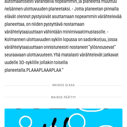
automaattisesti värähdellä nopeammin, ja planeetta muuttuu
neljännen ulottuvuuden planeetaksi. - Jotta planeetan pinnalla
elävät olennot pystyisivät asuttamaan nopeammin värähtelevää
planeettaa, on niiden pystyttävä nostamaan
värähtelytaajuuttaan vähintään minimivaatimustasolle. -
Kolmannen ulottuvuuden syklin lopussa on sadonkorjuu, jossa
värähtelytaajuuttaan onnistuneesti nostaneet ”ylösnousevat”
seuraavaan ulottuvuuteen. Yhä matalasti värähtelevät jatkavat
uudelle 3D-syklille jollakin toisella
planeetalla.PLAAAPLAAAPLAA "