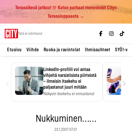
Terassikesä jatkuu! 🍺 Katso parhaat menovinkit Cityn
Terassioppaasta →
Skip
Tätä et odottanut
to
content
Etusivu
Viihde
Ruoka ja ravintolat
Ihmissuhteet
SYÖ!-vii
LinkedIn-profiili voi antaa
vihjeitä narsistisista piirteistä
‹
›
– ilmeisin itsekehu ei
paljastanut juuri mitään
Näkyvin itsekehu ei ennustanut
narsistisia piirteitä.
Nukkuminen……
23.1.2007 07:51