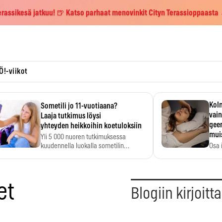
erassikesä jatkuu! 🍺 Katso parhaat menovinkit Cityn Terassioppaasta
Ö!-viikot
Kolm
Sometili jo 11-vuotiaana?
vain
Laaja tutkimus löysi
geen
yhteyden heikkoihin koetuloksiin
mui
Yli 5 000 nuoren tutkimuksessa
kuudennella luokalla sometilin…
Osa 
voi s
et
Blogiin kirjoitt