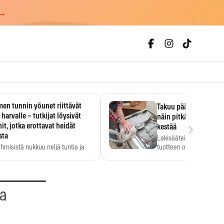
 →
en tunnin yöunet riittävät
Takuu päättyi, myyjän
 harvalle – tutkijat löysivät
näin pitkään kodinko
›
it, jotka erottavat heidät
kestää
sta
Lakisääteinen virhevast
ihmisistä nukkuu neljä tuntia ja
tuotteen oletetun kestoi
ilti…
aa