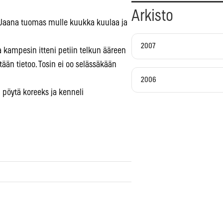
Arkisto
vi Jaana tuomas mulle kuukka kuulaa ja
2007
, ja kampesin itteni petiin telkun ääreen
itään tietoo. Tosin ei oo selässäkään
2006
 pöytä koreeks ja kenneli