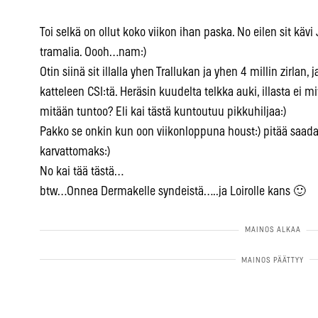
Toi selkä on ollut koko viikon ihan paska. No eilen sit kä
tramalia. Oooh…nam:)
Otin siinä sit illalla yhen Trallukan ja yhen 4 millin zirlan
katteleen CSI:tä. Heräsin kuudelta telkka auki, illasta ei m
mitään tuntoo? Eli kai tästä kuntoutuu pikkuhiljaa:)
Pakko se onkin kun oon viikonloppuna houst:) pitää saada
karvattomaks:)
No kai tää tästä…
btw…Onnea Dermakelle syndeistä…..ja Loirolle kans 🙂