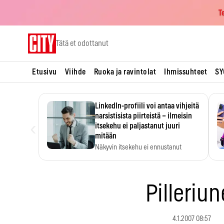
T
Skip
Tätä et odottanut
to
content
Etusivu
Viihde
Ruoka ja ravintolat
Ihmissuhteet
SY
LinkedIn-profiili voi antaa vihjeitä
narsistisista piirteistä – ilmeisin
‹
itsekehu ei paljastanut juuri
mitään
Näkyvin itsekehu ei ennustanut
narsistisia piirteitä.
Pilleriun
4.1.2007 08:57