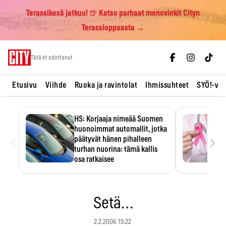
Terassikesä jatkuu! 🍺 Katso parhaat menovinkit Cityn
Terassioppaasta →
Skip
Tätä et odottanut
to
content
Etusivu
Viihde
Ruoka ja ravintolat
Ihmissuhteet
SYÖ!-vii
HS: Korjaaja nimeää Suomen
huonoimmat automallit, jotka
‹
›
päätyvät hänen pihalleen
turhan nuorina: tämä kallis
osa ratkaisee
Ratkaisijana on usein yksi kallis
komponentti.
Setä…
2.2.2006 15:22