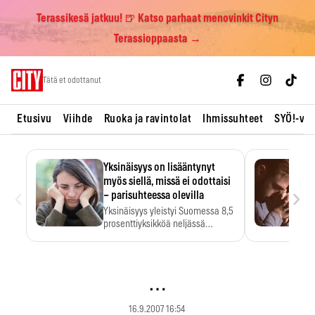
Terassikesä jatkuu! 🍺 Katso parhaat menovinkit Cityn
Terassioppaasta →
Skip
Tätä et odottanut
to
content
Etusivu
Viihde
Ruoka ja ravintolat
Ihmissuhteet
SYÖ!-vii
Yksinäisyys on lisääntynyt
myös siellä, missä ei odottaisi
‹
›
– parisuhteessa olevilla
Yksinäisyys yleistyi Suomessa 8,5
prosenttiyksikköä neljässä
vuodessa. Se…
…
16.9.2007 16:54