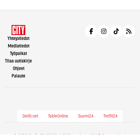
Yhteystiedot
Mediatiedot
Työpaikat
Tilaa uutiskirje
Ohjeet
Palaute
Deitti.net
TableOnline
Suomi24
Treffit24
© 2026 City.fi - Räväkkää sisältöä vuodesta -86 |
Evästeasetukset