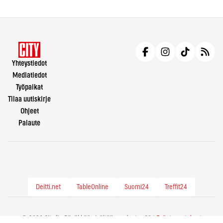
Yhteystiedot
Mediatiedot
Työpaikat
Tilaa uutiskirje
Ohjeet
Palaute
Deitti.net
TableOnline
Suomi24
Treffit24
© 2026 City.fi - Räväkkää sisältöä vuodesta -86 |
Evästeasetukset