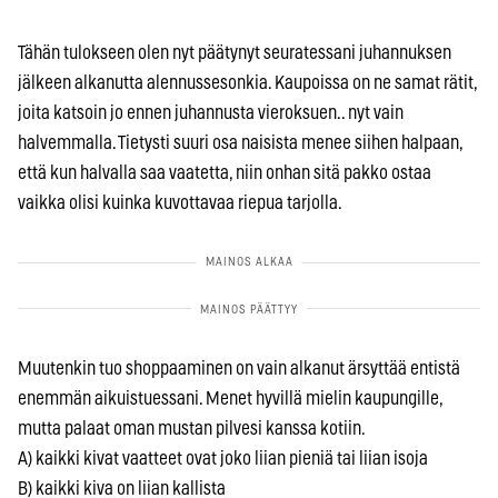
Tähän tulokseen olen nyt päätynyt seuratessani juhannuksen
jälkeen alkanutta alennussesonkia. Kaupoissa on ne samat rätit,
joita katsoin jo ennen juhannusta vieroksuen.. nyt vain
halvemmalla. Tietysti suuri osa naisista menee siihen halpaan,
että kun halvalla saa vaatetta, niin onhan sitä pakko ostaa
vaikka olisi kuinka kuvottavaa riepua tarjolla.
Muutenkin tuo shoppaaminen on vain alkanut ärsyttää entistä
enemmän aikuistuessani. Menet hyvillä mielin kaupungille,
mutta palaat oman mustan pilvesi kanssa kotiin.
A) kaikki kivat vaatteet ovat joko liian pieniä tai liian isoja
B) kaikki kiva on liian kallista