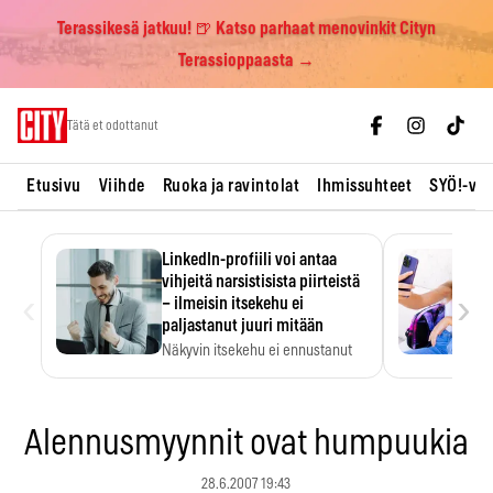
Terassikesä jatkuu! 🍺 Katso parhaat menovinkit Cityn
Terassioppaasta →
Skip
Tätä et odottanut
to
content
Etusivu
Viihde
Ruoka ja ravintolat
Ihmissuhteet
SYÖ!-vii
LinkedIn-profiili voi antaa
vihjeitä narsistisista piirteistä
‹
›
– ilmeisin itsekehu ei
paljastanut juuri mitään
Näkyvin itsekehu ei ennustanut
narsistisia piirteitä.
Alennusmyynnit ovat humpuukia
28.6.2007 19:43