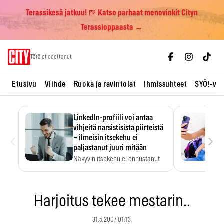
Terassikesä jatkuu! 🍺 Katso parhaat menovinkit Cityn
Terassioppaasta →
Skip
Tätä et odottanut
to
content
Etusivu
Viihde
Ruoka ja ravintolat
Ihmissuhteet
SYÖ!-vii
LinkedIn-profiili voi antaa
vihjeitä narsistisista piirteistä
‹
›
– ilmeisin itsekehu ei
paljastanut juuri mitään
Näkyvin itsekehu ei ennustanut
narsistisia piirteitä.
Harjoitus tekee mestarin..
31.5.2007 01:13