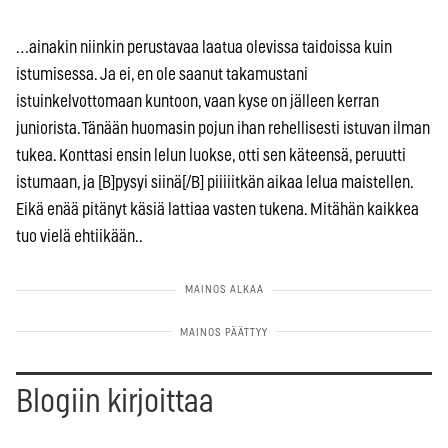
…ainakin niinkin perustavaa laatua olevissa taidoissa kuin
istumisessa. Ja ei, en ole saanut takamustani
istuinkelvottomaan kuntoon, vaan kyse on jälleen kerran
juniorista. Tänään huomasin pojun ihan rehellisesti istuvan ilman
tukea. Konttasi ensin lelun luokse, otti sen käteensä, peruutti
istumaan, ja [B]pysyi siinä[/B] piiiiitkän aikaa lelua maistellen.
Eikä enää pitänyt käsiä lattiaa vasten tukena. Mitähän kaikkea
tuo vielä ehtiikään..
Blogiin kirjoittaa