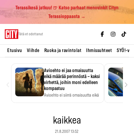
Terassikesä jatkuu! 🍺 Katso parhaat menovinkit Cityn
Terassioppaasta →
Skip
Tätä et odottanut
to
content
Etusivu
Viihde
Ruoka ja ravintolat
Ihmissuhteet
SYÖ!-vii
Avioehto ei jaa omaisuutta
eikä määrää perinnöstä – kaksi
‹
›
virhettä, joihin moni edelleen
kompastuu
Avioehto ei siirrä omaisuutta eikä
ratkaise perintöasioita.
kaikkea
21.8.2007 13:52