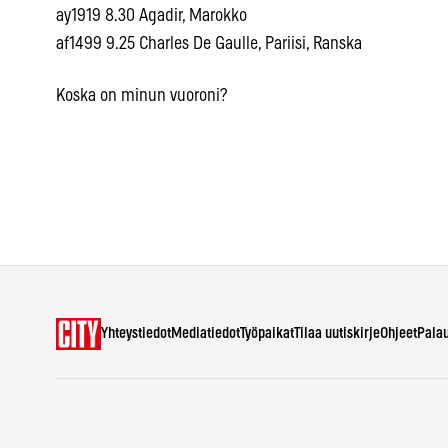
ay1919 8.30 Agadir, Marokko
af1499 9.25 Charles De Gaulle, Pariisi, Ranska
Koska on minun vuoroni?
Yhteystiedot
Mediatiedot
Työpaikat
Tilaa uutiskirje
Ohjeet
Pala