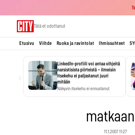
T
Skip
Tätä et odottanut
to
content
Etusivu
Viihde
Ruoka ja ravintolat
Ihmissuhteet
SY
LinkedIn-profiili voi antaa vihjeitä
narsistisista piirteistä – ilmeisin
‹
itsekehu ei paljastanut juuri
mitään
Näkyvin itsekehu ei ennustanut
narsistisia piirteitä.
matkaa
11.1.2007 11:27