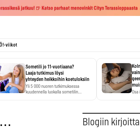
erassikesä jatkuu! 🍺 Katso parhaat menovinkit Cityn Terassioppaasta
Ö!-viikot
Kolm
Sometili jo 11-vuotiaana?
vain
Laaja tutkimus löysi
geen
yhteyden heikkoihin koetuloksiin
mui
Yli 5 000 nuoren tutkimuksessa
kuudennella luokalla sometilin…
Osa 
voi s
n…
Blogiin kirjoitt