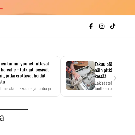
 →
en tunnin yöunet riittävät
Takuu päättyi, myyjän
 harvalle – tutkijat löysivät
näin pitkään kodinko
›
it, jotka erottavat heidät
kestää
sta
Lakisääteinen virhevast
ihmisistä nukkuu neljä tuntia ja
tuotteen oletetun kestoi
ilti…
aa