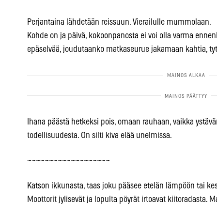
Perjantaina lähdetään reissuun. Vierailulle mummolaan.
Kohde on ja päivä, kokoonpanosta ei voi olla varma ennen
epäselvää, joudutaanko matkaseurue jakamaan kahtia, tyttö
Ihana päästä hetkeksi pois, omaan rauhaan, vaikka ystävä
todellisuudesta. On silti kiva elää unelmissa.
~~~~~~~~~~~~~~~~~~~
Katson ikkunasta, taas joku pääsee etelän lämpöön tai ke
Moottorit jylisevät ja lopulta pöyrät irtoavat kiitoradasta. 