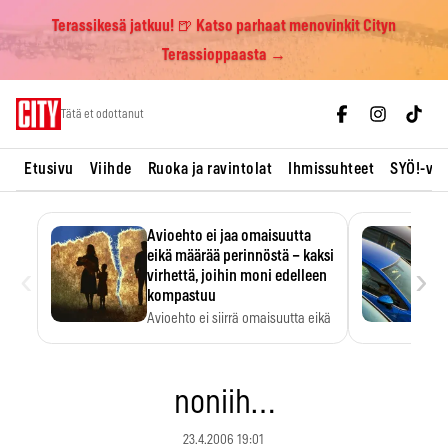
Terassikesä jatkuu! 🍺 Katso parhaat menovinkit Cityn
Terassioppaasta →
Skip
Tätä et odottanut
to
content
Etusivu
Viihde
Ruoka ja ravintolat
Ihmissuhteet
SYÖ!-vii
Avioehto ei jaa omaisuutta
eikä määrää perinnöstä – kaksi
‹
›
virhettä, joihin moni edelleen
kompastuu
Avioehto ei siirrä omaisuutta eikä
ratkaise perintöasioita.
noniih…
23.4.2006 19:01