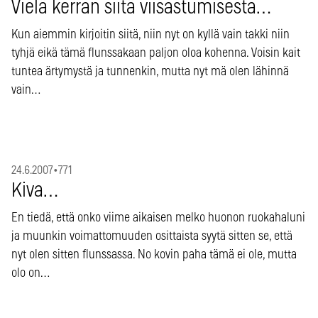
Vielä kerran siitä viisastumisesta…
Kun aiemmin kirjoitin siitä, niin nyt on kyllä vain takki niin
tyhjä eikä tämä flunssakaan paljon oloa kohenna. Voisin kait
tuntea ärtymystä ja tunnenkin, mutta nyt mä olen lähinnä
vain…
24.6.2007
•
771
Kiva…
En tiedä, että onko viime aikaisen melko huonon ruokahaluni
ja muunkin voimattomuuden osittaista syytä sitten se, että
nyt olen sitten flunssassa. No kovin paha tämä ei ole, mutta
olo on…