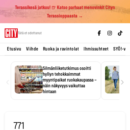
Terassikesä jatkuu! 🍺 Katso parhaat menovinkit Cityn
Terassioppaasta →
Skip
Tätä et odottanut
to
content
Etusivu
Viihde
Ruoka ja ravintolat
Ihmissuhteet
SYÖ!-vii
Silmänliiketutkimus osoitti
hyllyn tehokkaimmat
‹
›
myyntipaikat ruokakaupassa –
näin näkyvyys vaikuttaa
hintaan
Tuotteen paikka hyllyssä
ratkaisee, huomataanko se.
Kauppiaat hyödyntävät…
771