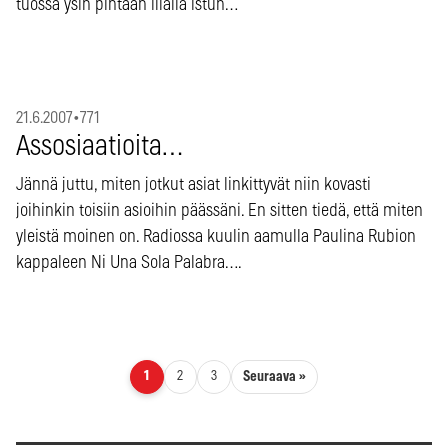
tuossa ysin pintaan illalla istun…
21.6.2007
•
771
Assosiaatioita…
Jännä juttu, miten jotkut asiat linkittyvät niin kovasti
joihinkin toisiin asioihin päässäni. En sitten tiedä, että miten
yleistä moinen on. Radiossa kuulin aamulla Paulina Rubion
kappaleen Ni Una Sola Palabra….
Artikkelien sivutus
Seuraava »
1
2
3