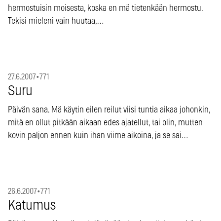
hermostuisin moisesta, koska en mä tietenkään hermostu.
Tekisi mieleni vain huutaa,…
27.6.2007
•
771
Suru
Päivän sana. Mä käytin eilen reilut viisi tuntia aikaa johonkin,
mitä en ollut pitkään aikaan edes ajatellut, tai olin, mutten
kovin paljon ennen kuin ihan viime aikoina, ja se sai…
26.6.2007
•
771
Katumus