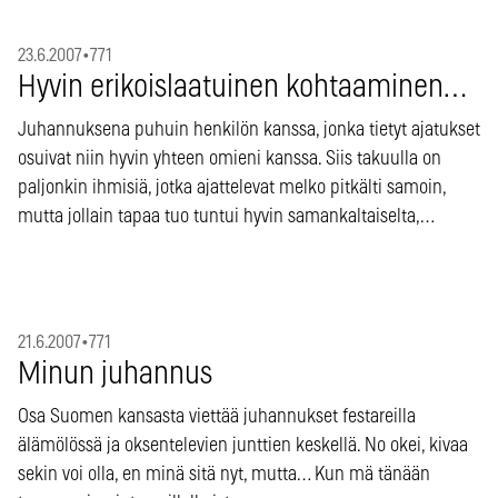
23.6.2007
•
771
Hyvin erikoislaatuinen kohtaaminen…
Juhannuksena puhuin henkilön kanssa, jonka tietyt ajatukset
osuivat niin hyvin yhteen omieni kanssa. Siis takuulla on
paljonkin ihmisiä, jotka ajattelevat melko pitkälti samoin,
mutta jollain tapaa tuo tuntui hyvin samankaltaiselta,…
21.6.2007
•
771
Minun juhannus
Osa Suomen kansasta viettää juhannukset festareilla
älämölössä ja oksentelevien junttien keskellä. No okei, kivaa
sekin voi olla, en minä sitä nyt, mutta… Kun mä tänään