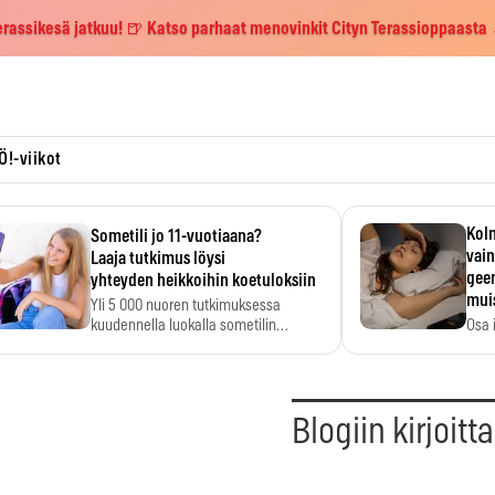
erassikesä jatkuu! 🍺 Katso parhaat menovinkit Cityn Terassioppaasta
Ö!-viikot
Kolm
Sometili jo 11-vuotiaana?
vain
Laaja tutkimus löysi
geen
yhteyden heikkoihin koetuloksiin
mui
Yli 5 000 nuoren tutkimuksessa
kuudennella luokalla sometilin…
Osa 
voi s
Blogiin kirjoitt