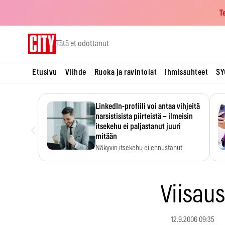
T
Skip
Tätä et odottanut
to
content
Etusivu
Viihde
Ruoka ja ravintolat
Ihmissuhteet
SY
LinkedIn-profiili voi antaa vihjeitä
narsistisista piirteistä – ilmeisin
‹
itsekehu ei paljastanut juuri
mitään
Näkyvin itsekehu ei ennustanut
narsistisia piirteitä.
Viisaus
12.9.2006 09:35