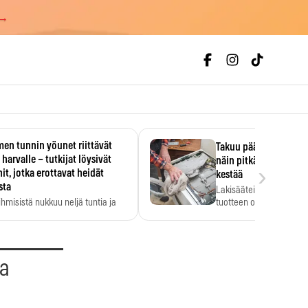
 →
en tunnin yöunet riittävät
Takuu päättyi, myyjän
 harvalle – tutkijat löysivät
näin pitkään kodinko
›
it, jotka erottavat heidät
kestää
sta
Lakisääteinen virhevast
ihmisistä nukkuu neljä tuntia ja
tuotteen oletetun kestoi
ilti…
aa