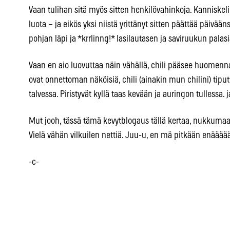
Vaan tulihan sitä myös sitten henkilövahinkoja. Kanniskel
luota – ja eikös yksi niistä yrittänyt sitten päättää päivää
pohjan läpi ja *krrlinng!* lasilautasen ja saviruukun palasia
Vaan en aio luovuttaa näin vähällä, chili pääsee huomenn
ovat onnettoman näköisiä, chili (ainakin mun chilini) tip
talvessa. Piristyvät kyllä taas kevään ja auringon tullessa.
Mut jooh, tässä tämä kevytblogaus tällä kertaa, nukkum
Vielä vähän vilkuilen nettiä. Juu-u, en mä pitkään enäää
-c-