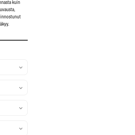
innasta kuin
kuvausta,
kiinnostunut
näkyy.