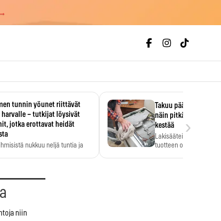
 →
en tunnin yöunet riittävät
Takuu päättyi, myyjän
 harvalle – tutkijat löysivät
näin pitkään kodinko
›
it, jotka erottavat heidät
kestää
sta
Lakisääteinen virhevast
ihmisistä nukkuu neljä tuntia ja
tuotteen oletetun kestoi
ilti…
aa
ntoja niin