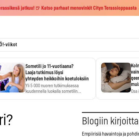
erassikesä jatkuu! 🍺 Katso parhaat menovinkit Cityn Terassioppaasta
Ö!-viikot
Kolm
Sometili jo 11-vuotiaana?
vain
Laaja tutkimus löysi
geen
yhteyden heikkoihin koetuloksiin
mui
Yli 5 000 nuoren tutkimuksessa
kuudennella luokalla sometilin…
Osa 
voi s
ri?
Blogiin kirjoitt
Empiirisiä havaintoja ja pohdi