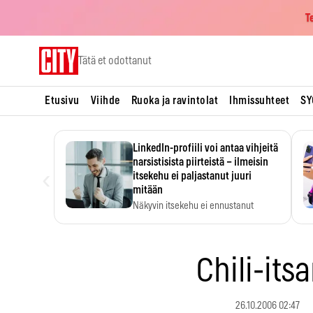
T
Skip
Tätä et odottanut
to
content
Etusivu
Viihde
Ruoka ja ravintolat
Ihmissuhteet
SY
LinkedIn-profiili voi antaa vihjeitä
narsistisista piirteistä – ilmeisin
‹
itsekehu ei paljastanut juuri
mitään
Näkyvin itsekehu ei ennustanut
narsistisia piirteitä.
Chili-itsa
26.10.2006 02:47