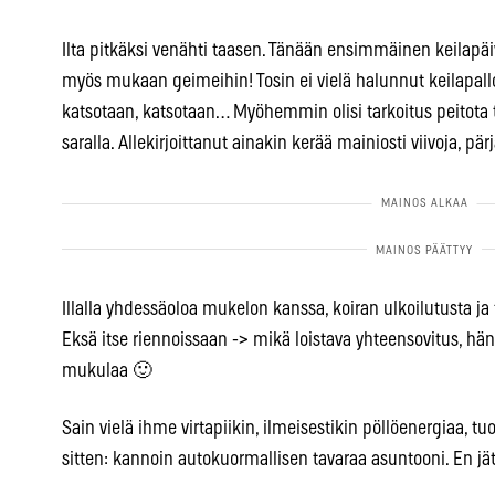
Ilta pitkäksi venähti taasen. Tänään ensimmäinen keilapä
myös mukaan geimeihin! Tosin ei vielä halunnut keilapallo
katsotaan, katsotaan… Myöhemmin olisi tarkoitus peitota tu
saralla. Allekirjoittanut ainakin kerää mainiosti viivoja, pär
Illalla yhdessäoloa mukelon kanssa, koiran ulkoilutusta j
Eksä itse riennoissaan -> mikä loistava yhteensovitus, h
mukulaa 🙂
Sain vielä ihme virtapiikin, ilmeisestikin pöllöenergiaa, tu
sitten: kannoin autokuormallisen tavaraa asuntooni. En jä