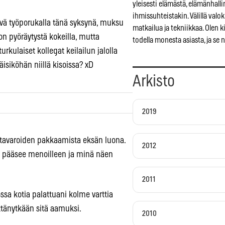
yleisesti elämästä, elämänhall
ihmissuhteistakin. Välillä valo
ivä työporukalla tänä syksynä, muksu
matkailua ja tekniikkaa. Olen 
n pyöräytystä kokeilla, mutta
todella monesta asiasta, ja se 
rkulaiset kollegat keilailun jalolla
jäisiköhän niillä kisoissa? xD
Arkisto
2019
a tavaroiden pakkaamista eksän luona.
2012
än pääsee menoilleen ja minä näen
2011
ossa kotia palattuani kolme varttia
ttänytkään sitä aamuksi.
2010