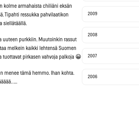
in kolme armahaista chiliäni eksän
2009
nsä. Tipahti ressukka pahvilaatikon
 siellätäällä.
2008
a uuteen purkkiin. Muutoinkin rassut
uttaa melkein kaikki lehtensä Suomen
2007
 ja tuottavat pirkasen vahvoja palkoja 😀
aan menee tämä hemmo. Ihan kohta.
2006
ääääää…..