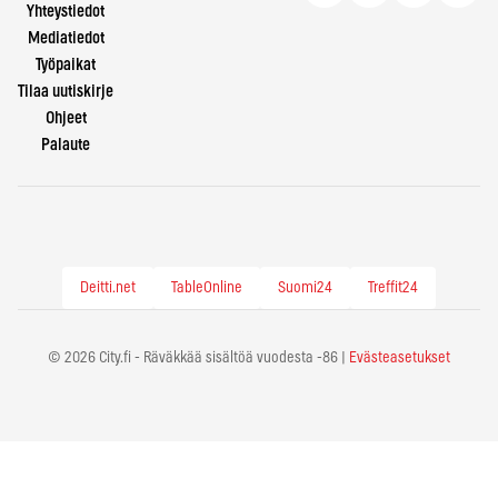
Yhteystiedot
Mediatiedot
Työpaikat
Tilaa uutiskirje
Ohjeet
Palaute
Deitti.net
TableOnline
Suomi24
Treffit24
© 2026 City.fi - Räväkkää sisältöä vuodesta -86 |
Evästeasetukset