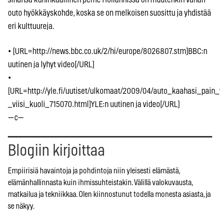
outo hyökkäyskohde, koska se on melkoisen suosittu ja yhdistää
eri kulttuureja.
• [URL=http://news.bbc.co.uk/2/hi/europe/8026807.stm]BBC:n
uutinen ja lyhyt video[/URL]
•
[URL=http://yle.fi/uutiset/ulkomaat/2009/04/auto_kaahasi_pain_
_viisi_kuoli_715070.html]YLE:n uutinen ja video[/URL]
—c—
Blogiin kirjoittaa
Empiirisiä havaintoja ja pohdintoja niin yleisesti elämästä,
elämänhallinnasta kuin ihmissuhteistakin. Välillä valokuvausta,
matkailua ja tekniikkaa. Olen kiinnostunut todella monesta asiasta, ja
se näkyy.