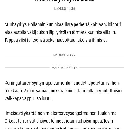
1.5.2009 15:36
Murhayritys Hollannin kuninkaallista perhettä kohtaan: idiootti
ajaa autolla väkijoukon läpi yrittäen törmätä kuninkaallisiin.
Tappaa viisi ja itsensä sekä haavoittaa lukuisia ihmisiä.
Kuningattaren syntymäpäivän juhlallisuudet lopetettiin siihen
paikkaan. Vähän samaa luokkaa kuin että meillä peruutettaisin
vaikkapa vappu. Iso juttu.
Ilmeisesti yksittäinen mielenterveysongelmainen, luulen ma.
Oikeat terroristit olisivat tehneet jotain tuhoisampaa. Tosin
sinänsä kuninkaallinen perhe Hollannissa on muutenkin vähän