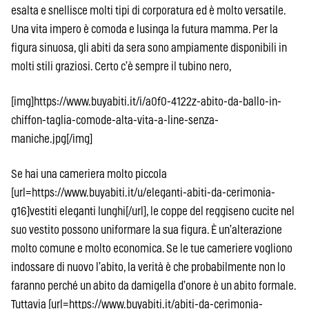
esalta e snellisce molti tipi di corporatura ed è molto versatile.
Una vita impero è comoda e lusinga la futura mamma. Per la
figura sinuosa, gli abiti da sera sono ampiamente disponibili in
molti stili graziosi. Certo c’è sempre il tubino nero,
[img]https://www.buyabiti.it/i/a0f0-4122z-abito-da-ballo-in-
chiffon-taglia-comode-alta-vita-a-line-senza-
maniche.jpg[/img]
Se hai una cameriera molto piccola
[url=https://www.buyabiti.it/u/eleganti-abiti-da-cerimonia-
g16]vestiti eleganti lunghi[/url], le coppe del reggiseno cucite nel
suo vestito possono uniformare la sua figura. È un’alterazione
molto comune e molto economica. Se le tue cameriere vogliono
indossare di nuovo l’abito, la verità è che probabilmente non lo
faranno perché un abito da damigella d’onore è un abito formale.
Tuttavia [url=https://www.buyabiti.it/abiti-da-cerimonia-