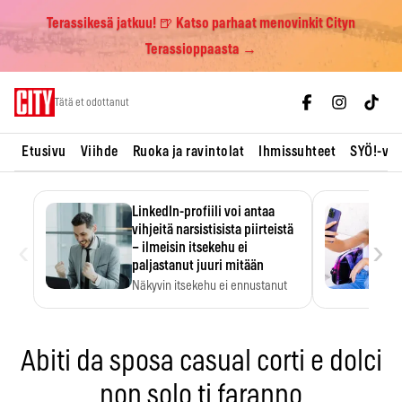
Terassikesä jatkuu! 🍺 Katso parhaat menovinkit Cityn
Terassioppaasta →
Skip
Tätä et odottanut
to
content
Etusivu
Viihde
Ruoka ja ravintolat
Ihmissuhteet
SYÖ!-vii
LinkedIn-profiili voi antaa
vihjeitä narsistisista piirteistä
‹
›
– ilmeisin itsekehu ei
paljastanut juuri mitään
Näkyvin itsekehu ei ennustanut
narsistisia piirteitä.
Abiti da sposa casual corti e dolci
non solo ti faranno