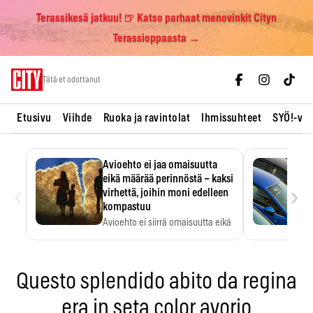
Terassikesä jatkuu! 🍺 Katso parhaat menovinkit Cityn
Terassioppaasta →
Skip
Tätä et odottanut
to
content
Etusivu
Viihde
Ruoka ja ravintolat
Ihmissuhteet
SYÖ!-vii
Avioehto ei jaa omaisuutta
eikä määrää perinnöstä – kaksi
‹
›
virhettä, joihin moni edelleen
kompastuu
Avioehto ei siirrä omaisuutta eikä
ratkaise perintöasioita.
Questo splendido abito da regina
era in seta color avorio