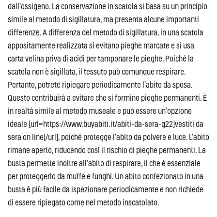
dall’ossigeno. La conservazione in scatola si basa su un principio
simile al metodo di sigillatura, ma presenta alcune importanti
differenze. A differenza del metodo di sigillatura, in una scatola
appositamente realizzata si evitano pieghe marcate e si usa
carta velina priva di acidi per tamponare le pieghe. Poiché la
scatola non è sigillata, il tessuto può comunque respirare.
Pertanto, potrete ripiegare periodicamente l’abito da sposa.
Questo contribuirà a evitare che si formino pieghe permanenti. È
in realtà simile al metodo museale e può essere un’opzione
ideale [url=https://www.buyabiti.it/abiti-da-sera-g22]vestiti da
sera on line[/url], poiché protegge l’abito da polvere e luce. L’abito
rimane aperto, riducendo così il rischio di pieghe permanenti. La
busta permette inoltre all’abito di respirare, il che è essenziale
per proteggerlo da muffe e funghi. Un abito confezionato in una
busta è più facile da ispezionare periodicamente e non richiede
di essere ripiegato come nel metodo inscatolato.