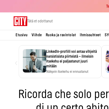
T
Skip
Tätä et odottanut
to
content
Etusivu
Viihde
Ruoka ja ravintolat
Ihmissuhteet
SY
LinkedIn-profiili voi antaa vihjeitä
narsistisista piirteistä – ilmeisin
‹
itsekehu ei paljastanut juuri
mitään
Näkyvin itsekehu ei ennustanut
narsistisia piirteitä.
Ricorda che solo pe
di un certo abit