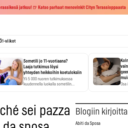
erassikesä jatkuu! 🍺 Katso parhaat menovinkit Cityn Terassioppaasta
Ö!-viikot
Kolm
Sometili jo 11-vuotiaana?
vain
Laaja tutkimus löysi
geen
yhteyden heikkoihin koetuloksiin
mui
Yli 5 000 nuoren tutkimuksessa
kuudennella luokalla sometilin…
Osa 
voi s
rché sei pazza
Blogiin kirjoitt
o da sposa
Abiti da Sposa