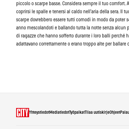
piccolo o scarpe basse. Considera sempre il tuo comfort. 
coprirsi le spalle e tenersi al caldo nell’aria della sera. Il t
scarpe dovrebbero essere tutti comodi in modo da poter sci
anno mescolandoti e ballando tutta la notte senza alcun p
di ragazze che hanno sofferto durante i loro balli perché 
adattavano correttamente o erano troppo alte per ballar
Yhteystiedot
Mediatiedot
Työpaikat
Tilaa uutiskirje
Ohjeet
Pala