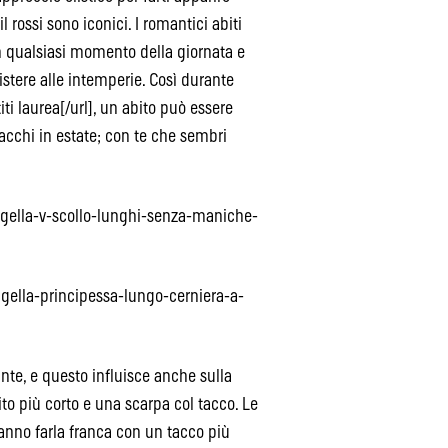
il rossi sono iconici. I romantici abiti
 in qualsiasi momento della giornata e
istere alle intemperie. Così durante
iti laurea[/url], un abito può essere
acchi in estate; con te che sembri
igella-v-scollo-lunghi-senza-maniche-
gella-principessa-lungo-cerniera-a-
nte, e questo influisce anche sulla
to più corto e una scarpa col tacco. Le
ranno farla franca con un tacco più