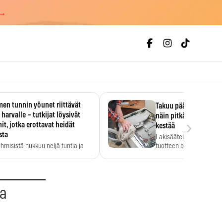
 →
en tunnin yöunet riittävät
Takuu päättyi, myyjän
 harvalle – tutkijat löysivät
näin pitkään kodinko
›
it, jotka erottavat heidät
kestää
sta
Lakisääteinen virhevast
ihmisistä nukkuu neljä tuntia ja
tuotteen oletetun kestoi
ilti…
aa