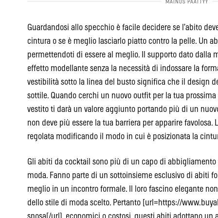
Guardandosi allo specchio è facile decidere se l’abito deve
cintura o se è meglio lasciarlo piatto contro la pelle. Un a
permettendoti di essere al meglio. Il supporto dato dalla 
effetto modellante senza la necessità di indossare la forma
vestibilità sotto la linea del busto significa che il design d
sottile. Quando cerchi un nuovo outfit per la tua prossima 
vestito ti darà un valore aggiunto portando più di un nuov
non deve più essere la tua barriera per apparire favolosa.
regolata modificando il modo in cui è posizionata la cintu
Gli abiti da cocktail sono più di un capo di abbigliamento
moda. Fanno parte di un sottoinsieme esclusivo di abiti for
meglio in un incontro formale. Il loro fascino elegante no
dello stile di moda scelto. Pertanto [url=https://www.buyab
sposa[/url], economici o costosi, questi abiti adottano un a