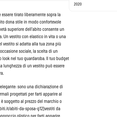
2020
 essere tirato liberamente sopra la
bito dona stile in modo confortevole
metà superiore dell’abito consente un
. Un vestito con elastico in vita o una
el vestito si adatta alla tua zona più
occasione sociale, la scelta di un
o look nel tuo guardaroba. Il tuo budget
 La lunghezza di un vestito può essere
ra.
 elegante: sono una dichiarazione di
mali progettati per farti apparire al
n è soggetto al prezzo del marchio o
iti.it/abiti-da-sposa-g12]vestiti da
pproccio olistico per farti apparire