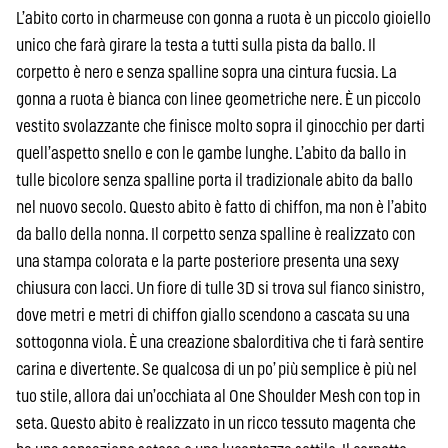
L’abito corto in charmeuse con gonna a ruota è un piccolo gioiello
unico che farà girare la testa a tutti sulla pista da ballo. Il
corpetto è nero e senza spalline sopra una cintura fucsia. La
gonna a ruota è bianca con linee geometriche nere. È un piccolo
vestito svolazzante che finisce molto sopra il ginocchio per darti
quell’aspetto snello e con le gambe lunghe. L’abito da ballo in
tulle bicolore senza spalline porta il tradizionale abito da ballo
nel nuovo secolo. Questo abito è fatto di chiffon, ma non è l’abito
da ballo della nonna. Il corpetto senza spalline è realizzato con
una stampa colorata e la parte posteriore presenta una sexy
chiusura con lacci. Un fiore di tulle 3D si trova sul fianco sinistro,
dove metri e metri di chiffon giallo scendono a cascata su una
sottogonna viola. È una creazione sbalorditiva che ti farà sentire
carina e divertente. Se qualcosa di un po’ più semplice è più nel
tuo stile, allora dai un’occhiata al One Shoulder Mesh con top in
seta. Questo abito è realizzato in un ricco tessuto magenta che