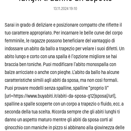
13.11.2024 19:10
Sarai in grado di deliziare e posizionare compatto che riflette il
tuo carattere appropriato. Per incarnare le belle curve del corpo
femminile, le ragazze possono beneficiare del vantaggio di
indossare un abito da ballo a trapezio per velare i suoi difetti. Un
abito lungo e corto con una spalla è l’opzione migliore se hai
braccia ben toniche. Puoi modificare l’abito monospalla con
balze arricciate o anche con pieghe. L’abito da ballo ha alcune
caratteristiche simili agli abiti da sposa, ma non così formali.
Puoi provare modelli senza spalline, spalline "proprio lì"
[url=https://www.buyabiti.it/abiti-da-sposa-g12]sposa[/url],
spalline a spalle scoperte con un corpo a trapezio o fluido, ecc. a
seconda della tua scelta. Ricorda sempre che gli abiti lunghi ti
danno un aspetto maturo mentre gli abiti da sposa corti al
ginocchio con maniche in pizzo si abbinano alla giovinezza delle