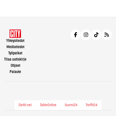
Yhteystiedot
Mediatiedot
Työpaikat
Tilaa uutiskirje
Ohjeet
Palaute
Deitti.net
TableOnline
Suomi24
Treffit24