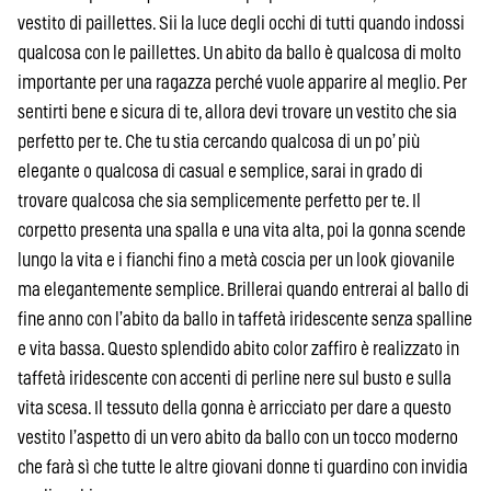
vestito di paillettes. Sii la luce degli occhi di tutti quando indossi
qualcosa con le paillettes. Un abito da ballo è qualcosa di molto
importante per una ragazza perché vuole apparire al meglio. Per
sentirti bene e sicura di te, allora devi trovare un vestito che sia
perfetto per te. Che tu stia cercando qualcosa di un po’ più
elegante o qualcosa di casual e semplice, sarai in grado di
trovare qualcosa che sia semplicemente perfetto per te. Il
corpetto presenta una spalla e una vita alta, poi la gonna scende
lungo la vita e i fianchi fino a metà coscia per un look giovanile
ma elegantemente semplice. Brillerai quando entrerai al ballo di
fine anno con l’abito da ballo in taffetà iridescente senza spalline
e vita bassa. Questo splendido abito color zaffiro è realizzato in
taffetà iridescente con accenti di perline nere sul busto e sulla
vita scesa. Il tessuto della gonna è arricciato per dare a questo
vestito l’aspetto di un vero abito da ballo con un tocco moderno
che farà sì che tutte le altre giovani donne ti guardino con invidia