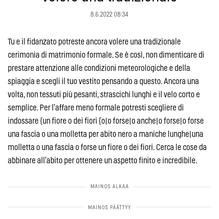
8.6.2022 08:34
Tu e il fidanzato potreste ancora volere una tradizionale
cerimonia di matrimonio formale. Se è così, non dimenticare di
prestare attenzione alle condizioni meteorologiche e della
spiaggia e scegli il tuo vestito pensando a questo. Ancora una
volta, non tessuti più pesanti, strascichi lunghi e il velo corto e
semplice. Per l’affare meno formale potresti scegliere di
indossare {un fiore o dei fiori {o|o forse|o anche|o forse|o forse
una fascia o una molletta per abito nero a maniche lunghe|una
molletta o una fascia o forse un fiore o dei fiori. Cerca le cose da
abbinare all’abito per ottenere un aspetto finito e incredibile.