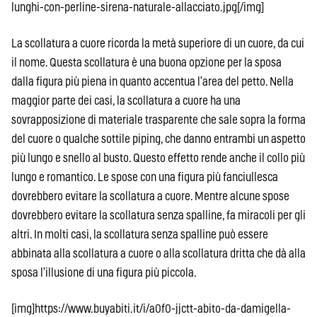
lunghi-con-perline-sirena-naturale-allacciato.jpg[/img]
La scollatura a cuore ricorda la metà superiore di un cuore, da cui
il nome. Questa scollatura è una buona opzione per la sposa
dalla figura più piena in quanto accentua l’area del petto. Nella
maggior parte dei casi, la scollatura a cuore ha una
sovrapposizione di materiale trasparente che sale sopra la forma
del cuore o qualche sottile piping, che danno entrambi un aspetto
più lungo e snello al busto. Questo effetto rende anche il collo più
lungo e romantico. Le spose con una figura più fanciullesca
dovrebbero evitare la scollatura a cuore. Mentre alcune spose
dovrebbero evitare la scollatura senza spalline, fa miracoli per gli
altri. In molti casi, la scollatura senza spalline può essere
abbinata alla scollatura a cuore o alla scollatura dritta che dà alla
sposa l’illusione di una figura più piccola.
[img]https://www.buyabiti.it/i/a0f0-jjctt-abito-da-damigella-