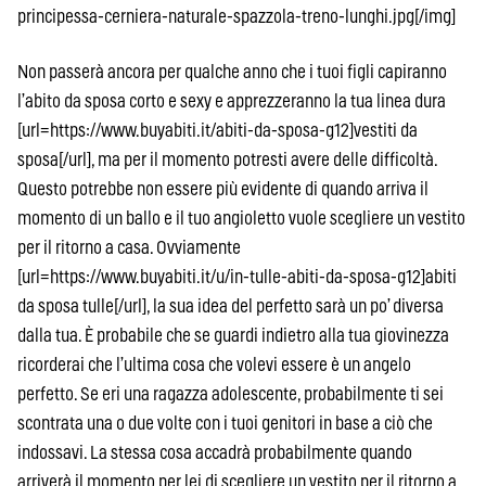
principessa-cerniera-naturale-spazzola-treno-lunghi.jpg[/img]
Non passerà ancora per qualche anno che i tuoi figli capiranno
l’abito da sposa corto e sexy e apprezzeranno la tua linea dura
[url=https://www.buyabiti.it/abiti-da-sposa-g12]vestiti da
sposa[/url], ma per il momento potresti avere delle difficoltà.
Questo potrebbe non essere più evidente di quando arriva il
momento di un ballo e il tuo angioletto vuole scegliere un vestito
per il ritorno a casa. Ovviamente
[url=https://www.buyabiti.it/u/in-tulle-abiti-da-sposa-g12]abiti
da sposa tulle[/url], la sua idea del perfetto sarà un po’ diversa
dalla tua. È probabile che se guardi indietro alla tua giovinezza
ricorderai che l’ultima cosa che volevi essere è un angelo
perfetto. Se eri una ragazza adolescente, probabilmente ti sei
scontrata una o due volte con i tuoi genitori in base a ciò che
indossavi. La stessa cosa accadrà probabilmente quando
arriverà il momento per lei di scegliere un vestito per il ritorno a