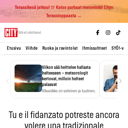
Terassikesä jatkuu! 🍺 Katso parhaat menovinkit Cityn
Terassioppaasta →
Skip
Tätä et odottanut
to
content
Etusivu
Viihde
Ruoka ja ravintolat
Ihmissuhteet
SYÖ!-vii
Viikon sää heittelee hallasta
helteeseen – meteorologit
‹
›
kertovat, milloin helteet
palaavat
Alkuviikko on sateinen ja tuulinen,
ja pohjoisessa voi…
Tu e il fidanzato potreste ancora
volere una tradizionale