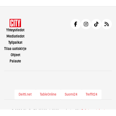
Yhteystiedot
Mediatiedot
Työpaikat
Tilaa uutiskirje
Ohjeet
Palaute
Deitti.net
TableOnline
Suomi24
Treffit24
© 2026 City.fi - Räväkkää sisältöä vuodesta -86 |
Evästeasetukset