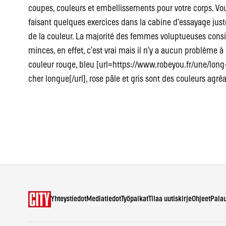
coupes, couleurs et embellissements pour votre corps. Vou
faisant quelques exercices dans la cabine d’essayage juste
de la couleur. La majorité des femmes voluptueuses consid
minces, en effet, c’est vrai mais il n’y a aucun problème à
couleur rouge, bleu [url=https://www.robeyou.fr/une/long
cher longue[/url], rose pâle et gris sont des couleurs agréa
Yhteystiedot
Mediatiedot
Työpaikat
Tilaa uutiskirje
Ohjeet
Pala