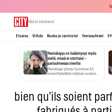
T
Skip
Tätä et odottanut
to
content
Etusivu
Viihde
Ruoka ja ravintolat
Ihmissuhteet
SY
Yksinäisyys on lisääntynyt myös
siellä, missä ei odottaisi –
‹
parisuhteessa olevilla
Yksinäisyys yleistyi Suomessa 8,5
prosenttiyksikköä neljässä vuodessa.
Se…
bien qu’ils soient pa
fabriqués à parti