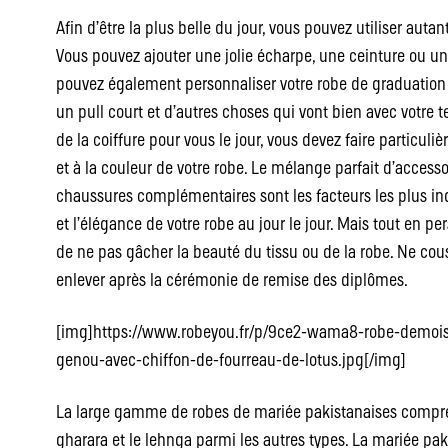
Afin d’être la plus belle du jour, vous pouvez utiliser auta
Vous pouvez ajouter une jolie écharpe, une ceinture ou une
pouvez également personnaliser votre robe de graduation
un pull court et d’autres choses qui vont bien avec votre 
de la coiffure pour vous le jour, vous devez faire particuliè
et à la couleur de votre robe. Le mélange parfait d’access
chaussures complémentaires sont les facteurs les plus in
et l’élégance de votre robe au jour le jour. Mais tout en pe
de ne pas gâcher la beauté du tissu ou de la robe. Ne cou
enlever après la cérémonie de remise des diplômes.
[img]https://www.robeyou.fr/p/9ce2-wama8-robe-demois
genou-avec-chiffon-de-fourreau-de-lotus.jpg[/img]
La large gamme de robes de mariée pakistanaises comprend
gharara et le lehnga parmi les autres types. La mariée pa