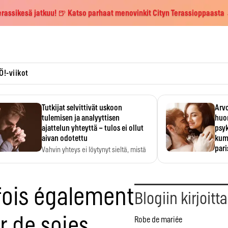
erassikesä jatkuu! 🍺 Katso parhaat menovinkit Cityn Terassioppaasta
Ö!-viikot
Tutkijat selvittivät uskoon
Arvo
tulemisen ja analyyttisen
huo
ajattelun yhteyttä – tulos ei ollut
psy
aivan odotettu
kump
par
Vahvin yhteys ei löytynyt sieltä, mistä
sitä odotettiin.
Suht
tunt
Psyk
rfois également
Blogiin kirjoitt
r de soies
Robe de mariée