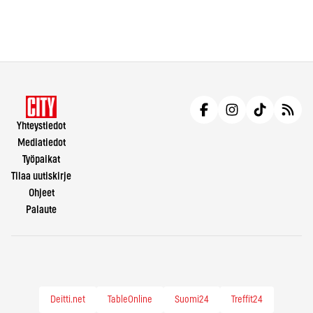
Yhteystiedot
Mediatiedot
Työpaikat
Tilaa uutiskirje
Ohjeet
Palaute
Deitti.net
TableOnline
Suomi24
Treffit24