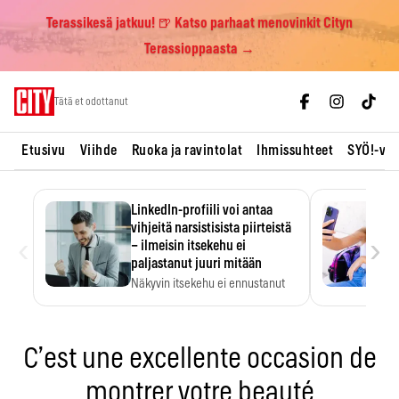
Terassikesä jatkuu! 🍺 Katso parhaat menovinkit Cityn
Terassioppaasta →
Skip
Tätä et odottanut
to
content
Etusivu
Viihde
Ruoka ja ravintolat
Ihmissuhteet
SYÖ!-vii
LinkedIn-profiili voi antaa
vihjeitä narsistisista piirteistä
‹
›
– ilmeisin itsekehu ei
paljastanut juuri mitään
Näkyvin itsekehu ei ennustanut
narsistisia piirteitä.
C’est une excellente occasion de
montrer votre beauté