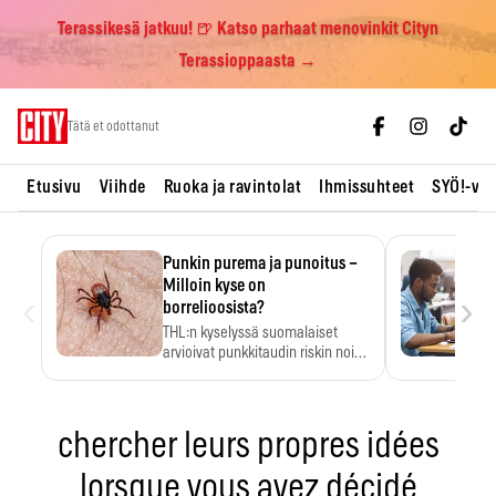
Terassikesä jatkuu! 🍺 Katso parhaat menovinkit Cityn
Terassioppaasta →
Skip
Tätä et odottanut
to
content
Etusivu
Viihde
Ruoka ja ravintolat
Ihmissuhteet
SYÖ!-vii
Punkin purema ja punoitus –
Milloin kyse on
‹
›
borrelioosista?
THL:n kyselyssä suomalaiset
arvioivat punkkitaudin riskin noin
kymmenkertaiseksi…
chercher leurs propres idées
lorsque vous avez décidé