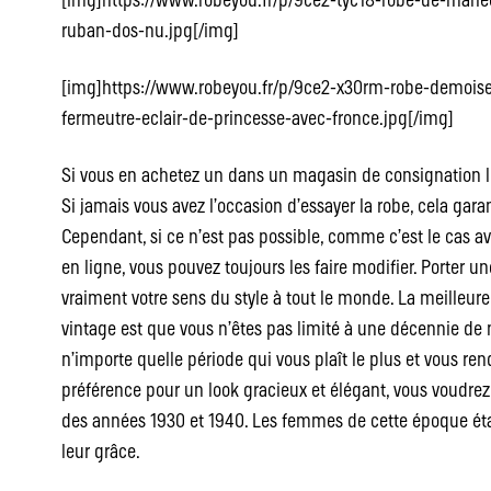
[img]https://www.robeyou.fr/p/9ce2-tyc18-robe-de-mari
ruban-dos-nu.jpg[/img]
[img]https://www.robeyou.fr/p/9ce2-x30rm-robe-demoise
fermeutre-eclair-de-princesse-avec-fronce.jpg[/img]
Si vous en achetez un dans un magasin de consignation lo
Si jamais vous avez l’occasion d’essayer la robe, cela gara
Cependant, si ce n’est pas possible, comme c’est le cas a
en ligne, vous pouvez toujours les faire modifier. Porter u
vraiment votre sens du style à tout le monde. La meilleur
vintage est que vous n’êtes pas limité à une décennie de
n’importe quelle période qui vous plaît le plus et vous ren
préférence pour un look gracieux et élégant, vous voudrez
des années 1930 et 1940. Les femmes de cette époque étai
leur grâce.