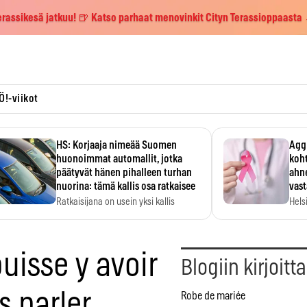
erassikesä jatkuu! 🍺 Katso parhaat menovinkit Cityn Terassioppaasta
Ö!-viikot
HS: Korjaaja nimeää Suomen
Aggr
huonoimmat automallit, jotka
koht
päätyvät hänen pihalleen turhan
ahne
nuorina: tämä kallis osa ratkaisee
vas
Ratkaisijana on usein yksi kallis
Hels
komponentti.
MYC-
hida
puisse y avoir
Blogiin kirjoitt
s parler
Robe de mariée