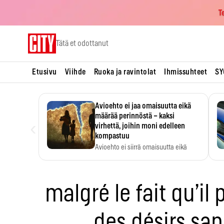
T
Skip
Tätä et odottanut
to
content
Etusivu
Viihde
Ruoka ja ravintolat
Ihmissuhteet
SY
Avioehto ei jaa omaisuutta eikä
määrää perinnöstä – kaksi
‹
virhettä, joihin moni edelleen
kompastuu
Avioehto ei siirrä omaisuutta eikä
ratkaise perintöasioita.
malgré le fait qu’il 
des désirs san