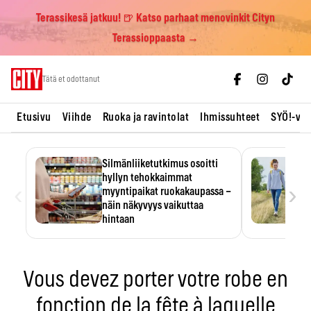
Terassikesä jatkuu! 🍺 Katso parhaat menovinkit Cityn
Terassioppaasta →
Skip
Tätä et odottanut
to
content
Etusivu
Viihde
Ruoka ja ravintolat
Ihmissuhteet
SYÖ!-vii
Silmänliiketutkimus osoitti
hyllyn tehokkaimmat
‹
›
myyntipaikat ruokakaupassa –
näin näkyvyys vaikuttaa
hintaan
Tuotteen paikka hyllyssä
ratkaisee, huomataanko se.
Kauppiaat hyödyntävät…
Vous devez porter votre robe en
fonction de la fête à laquelle