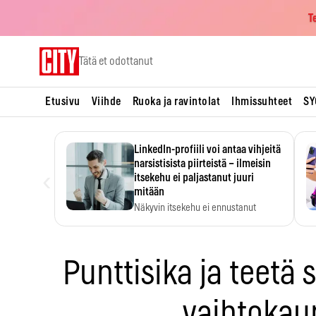
T
Skip
Tätä et odottanut
to
content
Etusivu
Viihde
Ruoka ja ravintolat
Ihmissuhteet
SY
LinkedIn-profiili voi antaa vihjeitä
narsistisista piirteistä – ilmeisin
‹
itsekehu ei paljastanut juuri
mitään
Näkyvin itsekehu ei ennustanut
narsistisia piirteitä.
Punttisika ja teetä 
vaihtokau