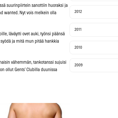
ssä suurinpiirtein sanottiin huoraksi ja
2012
nd wanted. Nyt vois melkein olla
2011
lle, läväytti ovet auki, työnsi päänsä
saa syödä ja mitä mun pitää hankkia
2010
ainaisin vähemmän, tankotanssi sujuisi
2009
on ollut Gents’ Clubilla duunissa