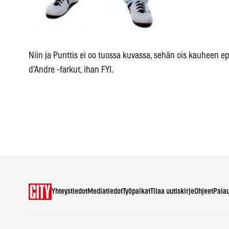
Niin ja Punttis ei oo tuossa kuvassa, sehän ois kauheen 
d’Andre -farkut, ihan FYI.
Yhteystiedot
Mediatiedot
Työpaikat
Tilaa uutiskirje
Ohjeet
Pala