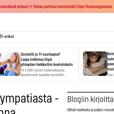
erassikesä jatkuu! 🍺 Katso parhaat menovinkit Cityn Terassioppaasta
Ö!-viikot
Kolm
Sometili jo 11-vuotiaana?
vain
Laaja tutkimus löysi
geen
yhteyden heikkoihin koetuloksiin
mui
Yli 5 000 nuoren tutkimuksessa
kuudennella luokalla sometilin…
Osa 
voi s
sympatiasta -
Blogiin kirjoitt
ppa
Vähän kaikesta ja paljon muust