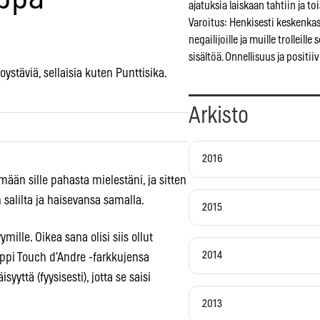
ajatuksia laiskaan tahtiin ja to
Varoitus: Henkisesti keskenkasv
negailijoille ja muille trolleill
sisältöä. Onnellisuus ja positiiv
stäviä, sellaisia kuten Punttisika.
Arkisto
2016
ään sille pahasta mielestäni, ja sitten
 salilta ja haisevansa samalla.
2015
ille. Oikea sana olisi siis ollut
2014
nyppi Touch d’Andre -farkkujensa
yttä (fyysisesti), jotta se saisi
2013