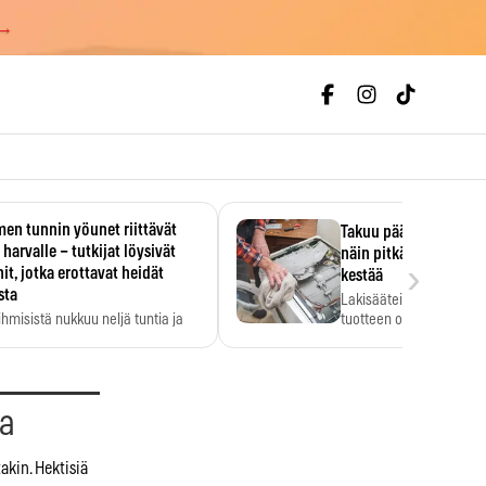
 →
en tunnin yöunet riittävät
Takuu päättyi, myyjän
 harvalle – tutkijat löysivät
näin pitkään kodinko
›
it, jotka erottavat heidät
kestää
sta
Lakisääteinen virhevast
ihmisistä nukkuu neljä tuntia ja
tuotteen oletetun kestoi
ilti…
aa
akin. Hektisiä