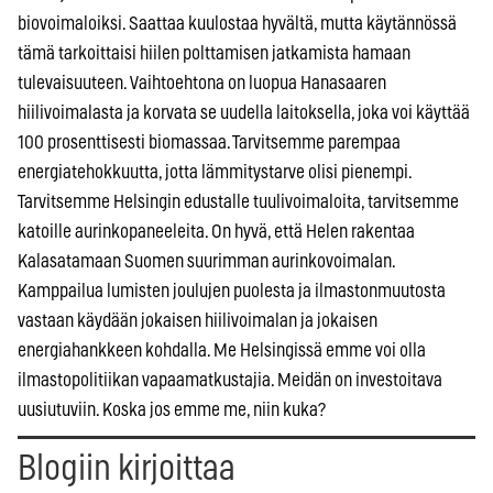
biovoimaloiksi. Saattaa kuulostaa hyvältä, mutta käytännössä
tämä tarkoittaisi hiilen polttamisen jatkamista hamaan
tulevaisuuteen. Vaihtoehtona on luopua Hanasaaren
hiilivoimalasta ja korvata se uudella laitoksella, joka voi käyttää
100 prosenttisesti biomassaa. Tarvitsemme parempaa
energiatehokkuutta, jotta lämmitystarve olisi pienempi.
Tarvitsemme Helsingin edustalle tuulivoimaloita, tarvitsemme
katoille aurinkopaneeleita. On hyvä, että Helen rakentaa
Kalasatamaan Suomen suurimman aurinkovoimalan.
Kamppailua lumisten joulujen puolesta ja ilmastonmuutosta
vastaan käydään jokaisen hiilivoimalan ja jokaisen
energiahankkeen kohdalla. Me Helsingissä emme voi olla
ilmastopolitiikan vapaamatkustajia. Meidän on investoitava
uusiutuviin. Koska jos emme me, niin kuka?
Blogiin kirjoittaa