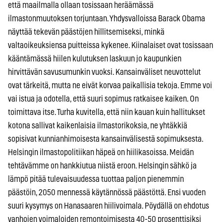
että maailmalla ollaan tosissaan heräämässä
ilmastonmuutoksen torjuntaan. Yhdysvalloissa Barack Obama
näyttää tekevän päästöjen hillitsemiseksi, minkä
valtaoikeuksiensa puitteissa kykenee. Kiinalaiset ovat tosissaan
kääntämässä hiilen kulutuksen laskuun jo kaupunkien
hirvittävän savusumunkin vuoksi. Kansainväliset neuvottelut
ovat tärkeitä, mutta ne eivät korvaa paikallisia tekoja. Emme voi
vai istua ja odotella, että suuri sopimus ratkaisee kaiken. On
toimittava itse. Turha kuvitella, että niin kauan kuin hallitukset
kotona sallivat kaikenlaisia ilmastorikoksia, ne yhtäkkiä
sopisivat kunnianhimoisesta kansainvälisestä sopimuksesta.
Helsingin ilmastopolitiikan häpeä on hiilikasoissa. Meidän
tehtävämme on hankkiutua niistä eroon. Helsingin sähkö ja
lämpö pitää tulevaisuudessa tuottaa paljon pienemmin
päästöin, 2050 mennessä käytännössä päästöttä. Ensi vuoden
suuri kysymys on Hanasaaren hiilivoimala. Pöydällä on ehdotus
vanhojen voimaloiden remontoimisesta 40-50 prosenttisiksi