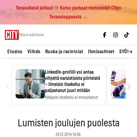
Terassikesä jatkuu! 🍺 Katso parhaat menovinkit Cityn
Terassioppaasta →
Skip
Tätä et odottanut
to
content
Etusivu
Viihde
Ruoka ja ravintolat
Ihmissuhteet
SYÖ!-vii
LinkedIn-profiili voi antaa
vihjeitä narsistisista piirteistä
‹
›
– ilmeisin itsekehu ei
paljastanut juuri mitään
Näkyvin itsekehu ei ennustanut
narsistisia piirteitä.
Lumisten joulujen puolesta
24.12.2014 14:36