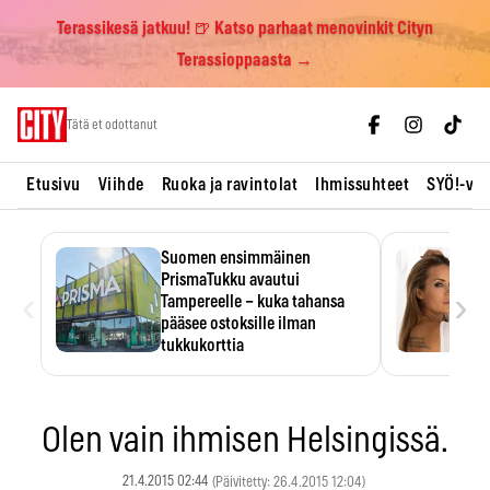
Terassikesä jatkuu! 🍺 Katso parhaat menovinkit Cityn
Terassioppaasta →
Skip
Tätä et odottanut
to
content
Etusivu
Viihde
Ruoka ja ravintolat
Ihmissuhteet
SYÖ!-vii
Suomen ensimmäinen
PrismaTukku avautui
‹
›
Tampereelle – kuka tahansa
pääsee ostoksille ilman
tukkukorttia
Ostoksille tarvitse tukkukorttia,
mutta yksikköhinta kannattaa
tarkistaa itse.
Olen vain ihmisen Helsingissä.
21.4.2015 02:44
(Päivitetty: 26.4.2015 12:04)