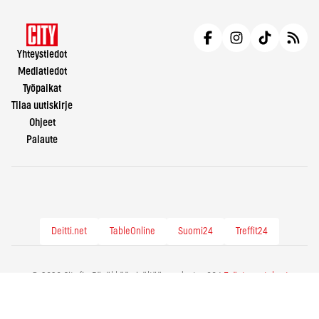
Yhteystiedot
Mediatiedot
Työpaikat
Tilaa uutiskirje
Ohjeet
Palaute
Deitti.net
TableOnline
Suomi24
Treffit24
© 2026 City.fi - Räväkkää sisältöä vuodesta -86 |
Evästeasetukset