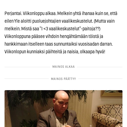
Perjantai. Viikonloppu alkaa. Melkein yhtä ihanaa kuin se, että
eilen Yle aloitti puoluejohtajien vaalikeskustelut. (Mutta vain
melkein. Mistä saa ”I <3 vaalikeskustelut”-paitoja??)
Viikonloppuna pääsee vihdoin hengähtämään töistä ja
hankkimaan itselleen taas sunnuntaiksi vuosisadan darran.
Viikonlopun kunniaksi päihteitä ja naisia, olkaapa hyvä!