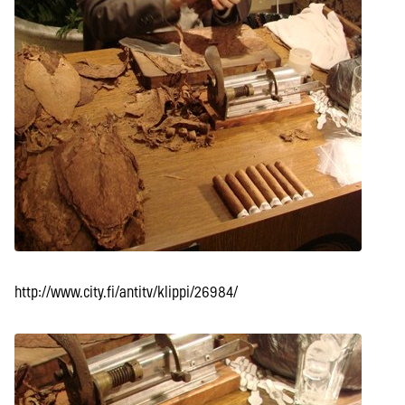
http://www.city.fi/antitv/klippi/26984/