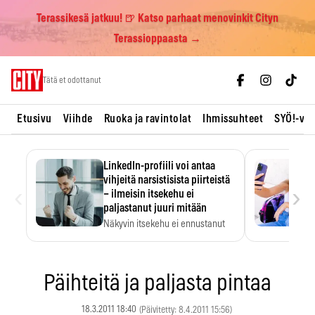
Terassikesä jatkuu! 🍺 Katso parhaat menovinkit Cityn
Terassioppaasta →
Skip
Tätä et odottanut
to
content
Etusivu
Viihde
Ruoka ja ravintolat
Ihmissuhteet
SYÖ!-vii
LinkedIn-profiili voi antaa
vihjeitä narsistisista piirteistä
‹
›
– ilmeisin itsekehu ei
paljastanut juuri mitään
Näkyvin itsekehu ei ennustanut
narsistisia piirteitä.
Päihteitä ja paljasta pintaa
18.3.2011 18:40
(Päivitetty: 8.4.2011 15:56)