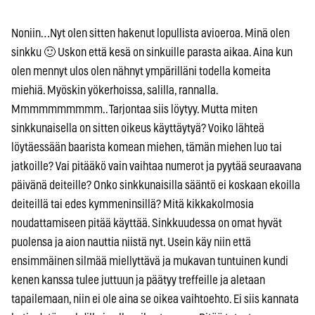
Noniin…Nyt olen sitten hakenut lopullista avioeroa. Minä olen
sinkku 🙂 Uskon että kesä on sinkuille parasta aikaa. Aina kun
olen mennyt ulos olen nähnyt ympärilläni todella komeita
miehiä. Myöskin yökerhoissa, salilla, rannalla.
Mmmmmmmmmm.. Tarjontaa siis löytyy. Mutta miten
sinkkunaisella on sitten oikeus käyttäytyä? Voiko lähteä
löytäessään baarista komean miehen, tämän miehen luo tai
jatkoille? Vai pitääkö vain vaihtaa numerot ja pyytää seuraavana
päivänä deiteille? Onko sinkkunaisilla sääntö ei koskaan ekoilla
deiteillä tai edes kymmeninsillä? Mitä kikkakolmosia
noudattamiseen pitää käyttää. Sinkkuudessa on omat hyvät
puolensa ja aion nauttia niistä nyt. Usein käy niin että
ensimmäinen silmää miellyttävä ja mukavan tuntuinen kundi
kenen kanssa tulee juttuun ja päätyy treffeille ja aletaan
tapailemaan, niin ei ole aina se oikea vaihtoehto. Ei siis kannata