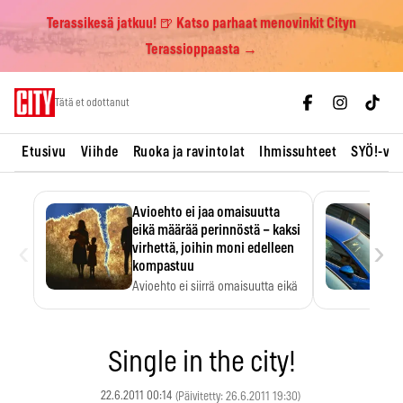
Terassikesä jatkuu! 🍺 Katso parhaat menovinkit Cityn
Terassioppaasta →
Skip
Tätä et odottanut
to
content
Etusivu
Viihde
Ruoka ja ravintolat
Ihmissuhteet
SYÖ!-vii
Avioehto ei jaa omaisuutta
eikä määrää perinnöstä – kaksi
‹
›
virhettä, joihin moni edelleen
kompastuu
Avioehto ei siirrä omaisuutta eikä
ratkaise perintöasioita.
Single in the city!
22.6.2011 00:14
(Päivitetty: 26.6.2011 19:30)