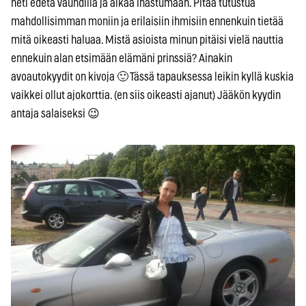
heti edetä vauhdilla ja alkaa ihastumaan. Pitää tutustua
mahdollisimman moniin ja erilaisiin ihmisiin ennenkuin tietää
mitä oikeasti haluaa. Mistä asioista minun pitäisi vielä nauttia
ennekuin alan etsimään elämäni prinssiä? Ainakin
avoautokyydit on kivoja 🙂 Tässä tapauksessa leikin kyllä kuskia
vaikkei ollut ajokorttia. (en siis oikeasti ajanut) Jääkön kyydin
antaja salaiseksi 😉