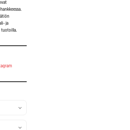
ovat
-hankkeessa.
äätiön
li- ja
tuotoilla.
tagram