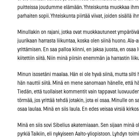
puitteissa joudumme elämään. Yhteiskunta muokkaa ihmist
parhaiten sopii. Yhteiskunta piirtää viivat, joiden sisällä
Minullakin on rajani, jotka ovat muokkautuneet ympärö
juurikaan harrasta liikuntaa, koska olen siinä huono. Ala-
yrittämisen. En saa palloa kiinni, en jaksa juosta, en osaa l
kiitettiin siitä. Niin minä piirsin enemmän ja harrastin l
Minun isosetäni maalaa. Hän ei ole hyvä siinä, mutta silti 
hän nauttii siitä. Minä en mene sanomaan hänelle, että h
Tiedän, että tuollaiset kommentit vain tappavat luovuude
törmää, jos yrittää tehdä jotakin, jota ei osaa. Minulle on 
osaa laulaa. Minä en siis laula. En edes veisaa virsiä kirkos
Minä en siis sovi Sibelius akatemiaaan. Sen sijaan minä o
pyrkiä Taikiin, eli nykyiseen Aalto-yliopistoon. Lyhdyn toi