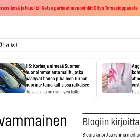
erassikesä jatkuu! 🍺 Katso parhaat menovinkit Cityn Terassioppaasta
Ö!-viikot
HS: Korjaaja nimeää Suomen
Aggr
huonoimmat automallit, jotka
koht
päätyvät hänen pihalleen turhan
ahne
nuorina: tämä kallis osa ratkaisee
vas
Ratkaisijana on usein yksi kallis
Hels
komponentti.
MYC-
hida
e vammainen
Blogiin kirjoitt
Blogia kirjoittaa ryhmä media