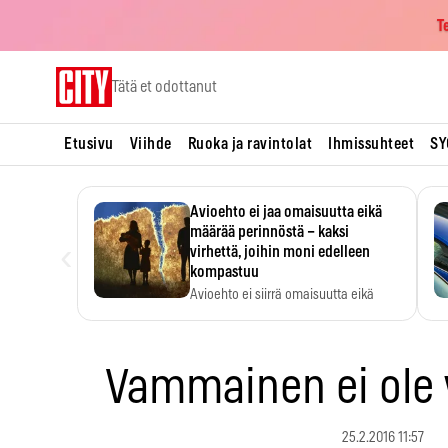
T
Skip
Tätä et odottanut
to
content
Etusivu
Viihde
Ruoka ja ravintolat
Ihmissuhteet
SY
Avioehto ei jaa omaisuutta eikä
määrää perinnöstä – kaksi
‹
virhettä, joihin moni edelleen
kompastuu
Avioehto ei siirrä omaisuutta eikä
ratkaise perintöasioita.
Vammainen ei ol
25.2.2016 11:57