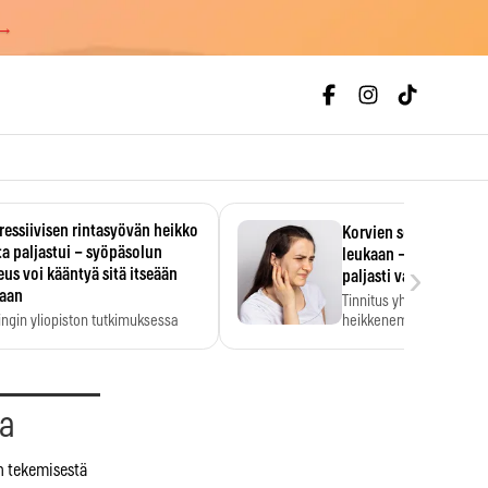
 →
essiivisen rintasyövän heikko
Korvien soiminen voi 
a paljastui – syöpäsolun
leukaan – 47 349 ihmi
›
us voi kääntyä sitä itseään
paljasti vahvan yhtey
taan
Tinnitus yhdistetään ku
ingin yliopiston tutkimuksessa
heikkenemiseen. Meta-a
aktiivisen rintasyövän kasvu
kertoo, että myös…
stui.
aa
n tekemisestä