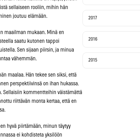
ä sellaiseen rooliin, mihin hän
 ihminen joutuu elämään.
2017
ivän maailman mukaan. Minä en
2016
asteella saatu kutonen tappoi
uistella. Sen sijaan piirsin, ja minua
iikuntaa vähemmän.
2015
hän maalaa. Hän tekee sen siksi, että
änen perspektiivinsä on ihan hukassa.
n. Sellaisiin kommentteihin väistämättä
sanottu riittävän monta kertaa, että en
sa.
len hyvä piirtämään, minun täytyy
minnassa ei kohdisteta yksilöön