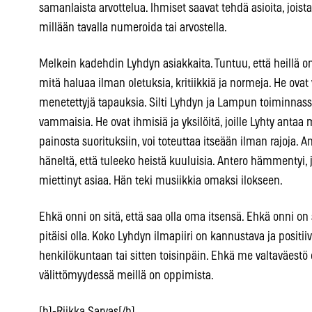
samanlaista arvottelua. Ihmiset saavat tehdä asioita, joist
millään tavalla numeroida tai arvostella.
Melkein kadehdin Lyhdyn asiakkaita. Tuntuu, että heillä on
mitä haluaa ilman oletuksia, kritiikkiä ja normeja. He ova
menetettyjä tapauksia. Silti Lyhdyn ja Lampun toiminnassa
vammaisia. He ovat ihmisiä ja yksilöitä, joille Lyhty anta
painosta suorituksiin, voi toteuttaa itseään ilman rajoja. An
häneltä, että tuleeko heistä kuuluisia. Antero hämmentyi, 
miettinyt asiaa. Hän teki musiikkia omaksi ilokseen.
Ehkä onni on sitä, että saa olla oma itsensä. Ehkä onni on 
pitäisi olla. Koko Lyhdyn ilmapiiri on kannustava ja positii
henkilökuntaan tai sitten toisinpäin. Ehkä me valtaväestö 
välittömyydessä meillä on oppimista.