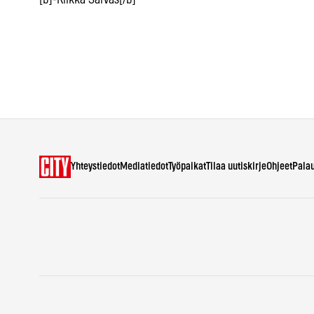
[b]-Riikka Sarvas[/b]
Yhteystiedot
Mediatiedot
Työpaikat
Tilaa uutiskirje
Ohjeet
Pala