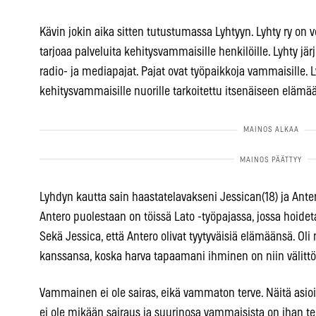
Kävin jokin aika sitten tutustumassa Lyhtyyn. Lyhty ry on v
tarjoaa palveluita kehitysvammaisille henkilöille. Lyhty järje
radio- ja mediapajat. Pajat ovat työpaikkoja vammaisille.
kehitysvammaisille nuorille tarkoitettu itsenäiseen eläm
Lyhdyn kautta sain haastatelavakseni Jessican(18) ja Ante
Antero puolestaan on töissä Lato -työpajassa, jossa hoide
Sekä Jessica, että Antero olivat tyytyväisiä elämäänsä. O
kanssansa, koska harva tapaamani ihminen on niin välittö
Vammainen ei ole sairas, eikä vammaton terve. Näitä asioi
ei ole mikään sairaus ja suurinosa vammaisista on ihan terve