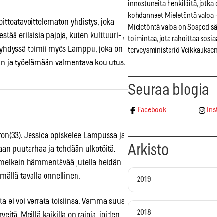
innostuneita henkilöitä, jotka 
kohdanneet Mieletöntä valoa 
oittoatavoittelematon yhdistys, joka
Mieletöntä valoa on Sosped s
stää erilaisia pajoja, kuten kulttuuri- ,
toimintaa, jota rahoittaa sosiaa
 Lyhdyssä toimii myös Lamppu, joka on
terveysministeriö Veikkauksen 
ään ja työelämään valmentava koulutus.
Seuraa blogia
Facebook
Ins
ron(33). Jessica opiskelee Lampussa ja
Arkisto
taan puutarhaa ja tehdään ulkotöitä.
li melkein hämmentävää jutella heidän
mällä tavalla onnellinen.
2019
ta ei voi verrata toisiinsa. Vammaisuus
2018
itä. Meillä kaikilla on rajoja, joiden