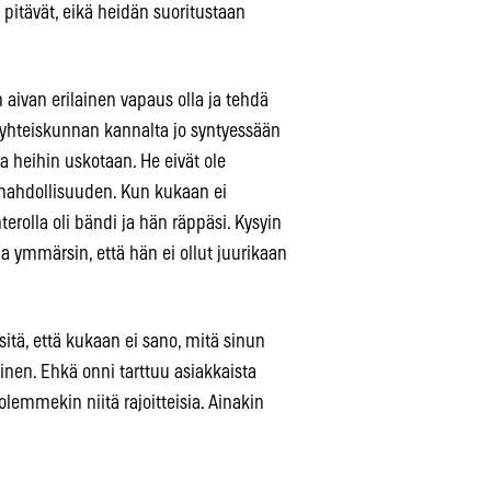
a pitävät, eikä heidän suoritustaan
 aivan erilainen vapaus olla ja tehdä
t yhteiskunnan kannalta jo syntyessään
 heihin uskotaan. He eivät ole
a mahdollisuuden. Kun kukaan ei
terolla oli bändi ja hän räppäsi. Kysyin
ja ymmärsin, että hän ei ollut juurikaan
sitä, että kukaan ei sano, mitä sinun
vinen. Ehkä onni tarttuu asiakkaista
olemmekin niitä rajoitteisia. Ainakin