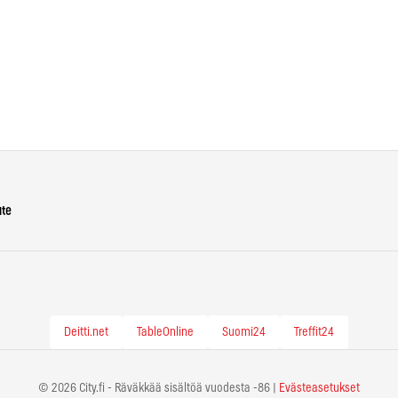
ute
Deitti.net
TableOnline
Suomi24
Treffit24
© 2026 City.fi - Räväkkää sisältöä vuodesta -86 |
Evästeasetukset