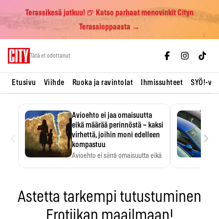
Terassikesä jatkuu! 🍺 Katso parhaat menovinkit Cityn
Terassioppaasta →
Skip
Tätä et odottanut
to
content
Etusivu
Viihde
Ruoka ja ravintolat
Ihmissuhteet
SYÖ!-vii
Avioehto ei jaa omaisuutta
eikä määrää perinnöstä – kaksi
‹
›
virhettä, joihin moni edelleen
kompastuu
Avioehto ei siirrä omaisuutta eikä
ratkaise perintöasioita.
Astetta tarkempi tutustuminen
Erotiikan maailmaan!