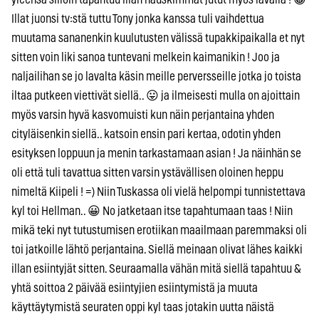
Illat juonsi tv:stä tuttu Tony jonka kanssa tuli vaihdettua
muutama sananenkin kuulutusten välissä tupakkipaikalla et nyt
sitten voin liki sanoa tuntevani melkein kaimanikin ! Joo ja
naljailihan se jo lavalta käsin meille perversseille jotka jo toista
iltaa putkeen viettivät siellä.. 😛 ja ilmeisesti mulla on ajoittain
myös varsin hyvä kasvomuisti kun näin perjantaina yhden
cityläisenkin siellä.. katsoin ensin pari kertaa, odotin yhden
esityksen loppuun ja menin tarkastamaan asian ! Ja näinhän se
oli että tuli tavattua sitten varsin ystävällisen oloinen heppu
nimeltä Kiipeli ! =) Niin Tuskassa oli vielä helpompi tunnistettava
kyl toi Hellman.. 😀 No jatketaan itse tapahtumaan taas ! Niin
mikä teki nyt tutustumisen erotiikan maailmaan paremmaksi oli
toi jatkoille lähtö perjantaina. Siellä meinaan olivat lähes kaikki
illan esiintyjät sitten. Seuraamalla vähän mitä siellä tapahtuu &
yhtä soittoa 2 päivää esiintyjien esiintymistä ja muuta
käyttäytymistä seuraten oppi kyl taas jotakin uutta näistä