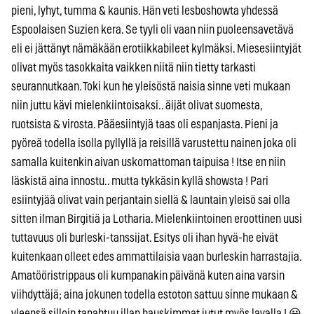
pieni, lyhyt, tumma & kaunis. Hän veti lesboshowta yhdessä
Espoolaisen Suzien kera. Se tyyli oli vaan niin puoleensavetävä
eli ei jättänyt nämäkään erotiikkabileet kylmäksi. Miesesiintyjät
olivat myös tasokkaita vaikken niitä niin tietty tarkasti
seurannutkaan. Toki kun he yleisöstä naisia sinne veti mukaan
niin juttu kävi mielenkiintoisaksi.. äijät olivat suomesta,
ruotsista & virosta. Pääesiintyjä taas oli espanjasta. Pieni ja
pyöreä todella isolla pyllyllä ja reisillä varustettu nainen joka oli
samalla kuitenkin aivan uskomattoman taipuisa ! Itse en niin
läskistä aina innostu.. mutta tykkäsin kyllä showsta ! Pari
esiintyjää olivat vain perjantain siellä & launtain yleisö sai olla
sitten ilman Birgitiä ja Lotharia. Mielenkiintoinen eroottinen uusi
tuttavuus oli burleski-tanssijat. Esitys oli ihan hyvä-he eivät
kuitenkaan olleet edes ammattilaisia vaan burleskin harrastajia.
Amatööristrippaus oli kumpanakin päivänä kuten aina varsin
viihdyttäjä; aina jokunen todella estoton sattuu sinne mukaan &
yleensä silloin tapahtuu illan hauskimmat jutut myös lavalla ! 😀