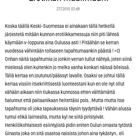
27.7.2010 02:49
Koska täällä Keski-Suomessa ei ainakaan tällä hetkellä
järjestetä mitään kunnon erotiikkamessuja niin piti lähteä
käymään v-loppuna aina Oulussa asti ! Pitäähän se kerran
vuodessa vähintään tollaseen tapahtumaankin päästä ! =D
Onhan näitä tapahtumia jo jonkin verran tullut nähtyä, joten siinä
mielessä olen kuitenkin jo melko vanha konkari näissä bileissä.
Tällä kertaa en joutunut/päässyt lavalle. Osaksi se johtui tällä
kertaa vissiin itsekriittisestä luonteestani kun en ole nyt ollut
vähään aikaan niin tiukassa kunnossa etten välttämättä
halunnut että paitaanikaan heitettäisi pois.. Mutta mutta itse
tapahtuma oli joka tapauksessa täysin tyydyttävä ! Vähän alussa
tuntui ehkä laimealta, mutta kyl ne siitä piristyivät.
Henkilökohtaisesti esiintyjistä pidin eniten Oulun omasta tytöstä
Ginasta joka on sitä osastoa naisista johon aina tykästyn.. eli