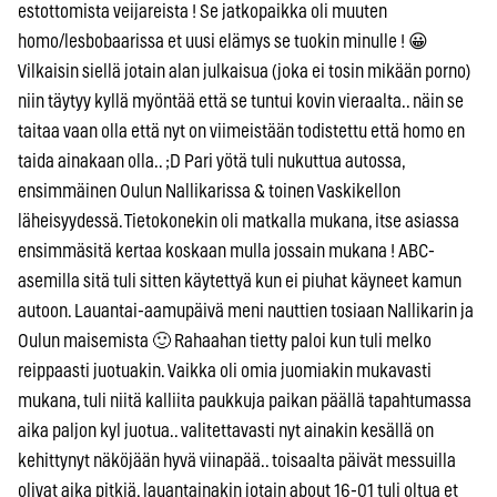
estottomista veijareista ! Se jatkopaikka oli muuten
homo/lesbobaarissa et uusi elämys se tuokin minulle ! 😀
Vilkaisin siellä jotain alan julkaisua (joka ei tosin mikään porno)
niin täytyy kyllä myöntää että se tuntui kovin vieraalta.. näin se
taitaa vaan olla että nyt on viimeistään todistettu että homo en
taida ainakaan olla.. ;D Pari yötä tuli nukuttua autossa,
ensimmäinen Oulun Nallikarissa & toinen Vaskikellon
läheisyydessä. Tietokonekin oli matkalla mukana, itse asiassa
ensimmäsitä kertaa koskaan mulla jossain mukana ! ABC-
asemilla sitä tuli sitten käytettyä kun ei piuhat käyneet kamun
autoon. Lauantai-aamupäivä meni nauttien tosiaan Nallikarin ja
Oulun maisemista 🙂 Rahaahan tietty paloi kun tuli melko
reippaasti juotuakin. Vaikka oli omia juomiakin mukavasti
mukana, tuli niitä kalliita paukkuja paikan päällä tapahtumassa
aika paljon kyl juotua.. valitettavasti nyt ainakin kesällä on
kehittynyt näköjään hyvä viinapää.. toisaalta päivät messuilla
olivat aika pitkiä, lauantainakin jotain about 16-01 tuli oltua et