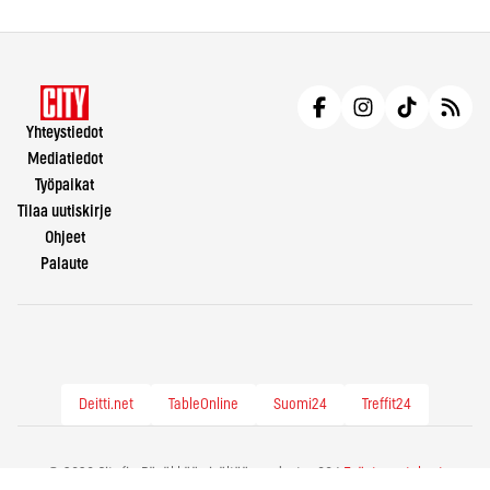
Yhteystiedot
Mediatiedot
Työpaikat
Tilaa uutiskirje
Ohjeet
Palaute
Deitti.net
TableOnline
Suomi24
Treffit24
© 2026 City.fi - Räväkkää sisältöä vuodesta -86 |
Evästeasetukset