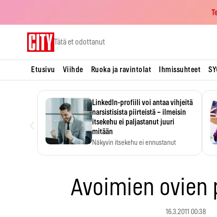
T
Skip
Tätä et odottanut
to
content
Etusivu
Viihde
Ruoka ja ravintolat
Ihmissuhteet
SY
LinkedIn-profiili voi antaa vihjeitä
narsistisista piirteistä – ilmeisin
‹
itsekehu ei paljastanut juuri
mitään
Näkyvin itsekehu ei ennustanut
narsistisia piirteitä.
Avoimien ovien 
16.3.2011 00:38