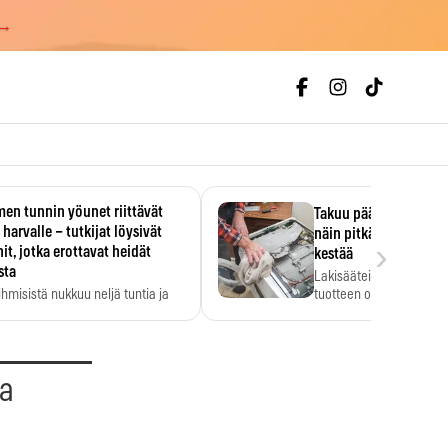
 →
en tunnin yöunet riittävät
Takuu päättyi, myyjän
 harvalle – tutkijat löysivät
näin pitkään kodinko
›
it, jotka erottavat heidät
kestää
sta
Lakisääteinen virhevast
ihmisistä nukkuu neljä tuntia ja
tuotteen oletetun kestoi
ilti…
aa