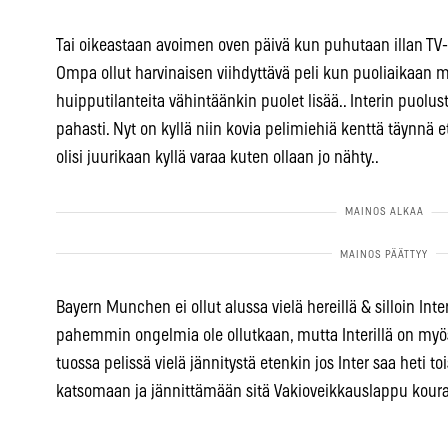
Tai oikeastaan avoimen oven päivä kun puhutaan illan TV-
Ompa ollut harvinaisen viihdyttävä peli kun puoliaikaan m
huipputilanteita vähintäänkin puolet lisää.. Interin puolus
pahasti. Nyt on kyllä niin kovia pelimiehiä kenttä täynnä 
olisi juurikaan kyllä varaa kuten ollaan jo nähty..
Bayern Munchen ei ollut alussa vielä hereillä & silloin Inter
pahemmin ongelmia ole ollutkaan, mutta Interillä on myös
tuossa pelissä vielä jännitystä etenkin jos Inter saa heti 
katsomaan ja jännittämään sitä Vakioveikkauslappu kouras