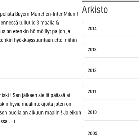
Arkisto
pelistä Bayern Munchen-Inter Milan !
ennessä tullut jo 3 maalia &
2014
tus on etenkin hölmöillyt paljon ja
etenkin hyökkäyssuuntaan ettei niihin
2013
2012
2011
 iski ! Sen jälkeen siellä päässä ei
kin hyviä maalintekijöitä joten on
toisen puoliajan alkuun maalin ! Ja eikun
2010
sa.. =)
2009