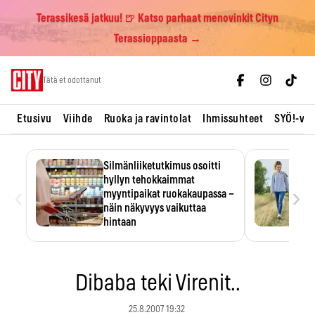
Terassikesä jatkuu! 🍺 Katso parhaat menovinkit Cityn
Terassioppaasta →
Skip
Tätä et odottanut
to
content
Etusivu
Viihde
Ruoka ja ravintolat
Ihmissuhteet
SYÖ!-vii
Silmänliiketutkimus osoitti
hyllyn tehokkaimmat
‹
›
myyntipaikat ruokakaupassa –
näin näkyvyys vaikuttaa
hintaan
Tuotteen paikka hyllyssä
ratkaisee, huomataanko se.
Kauppiaat hyödyntävät…
Dibaba teki Virenit..
25.8.2007 19:32