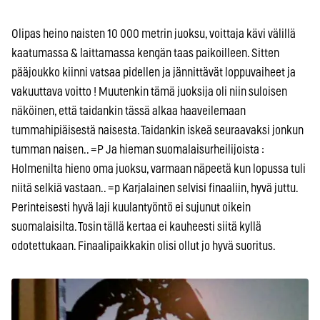
Olipas heino naisten 10 000 metrin juoksu, voittaja kävi välillä
kaatumassa & laittamassa kengän taas paikoilleen. Sitten
pääjoukko kiinni vatsaa pidellen ja jännittävät loppuvaiheet ja
vakuuttava voitto ! Muutenkin tämä juoksija oli niin suloisen
näköinen, että taidankin tässä alkaa haaveilemaan
tummahipiäisestä naisesta. Taidankin iskeä seuraavaksi jonkun
tumman naisen.. =P Ja hieman suomalaisurheilijoista :
Holmenilta hieno oma juoksu, varmaan näpeetä kun lopussa tuli
niitä selkiä vastaan.. =p Karjalainen selvisi finaaliin, hyvä juttu.
Perinteisesti hyvä laji kuulantyöntö ei sujunut oikein
suomalaisilta. Tosin tällä kertaa ei kauheesti siitä kyllä
odotettukaan. Finaalipaikkakin olisi ollut jo hyvä suoritus.