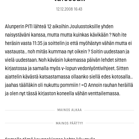
12.12.2008 16:43
Alunperin PITI lähteä 12 aikoihin Jouluostoksille yhden
naisystäväni kanssa, mutta mutta kuinkas kävikään ? Noh ite
heräsin vasta 11:35 ja soittelin jo että myöhästyn vähän mutta ei
vastausta.. noh mitäs kummaa nyt oikein ? Soitin uudestaan ja
vielä uudestaan. Noh käväsin lukemassa päivän lehdet sitten
kirjastossa ja samalla myös v-lopun vedonlyöntivihjeet. Sitten
ajattelin kävästä katsastamassa ollaanko siellä edes kotosalla..
jaahas täälläkin oli nukuttu pommiin ! =D Annoin rauhan heräillä
ja olen nyt tässä kirjaston koneella vähän venttailemassa.