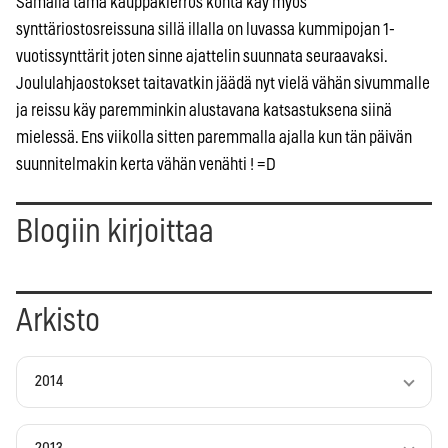
Samalla tämä kauppakierros kohta käy myös
synttäriostosreissuna sillä illalla on luvassa kummipojan 1-
vuotissynttärit joten sinne ajattelin suunnata seuraavaksi.
Joululahjaostokset taitavatkin jäädä nyt vielä vähän sivummalle
ja reissu käy paremminkin alustavana katsastuksena siinä
mielessä. Ens viikolla sitten paremmalla ajalla kun tän päivän
suunnitelmakin kerta vähän venähti ! =D
Blogiin kirjoittaa
Arkisto
2014