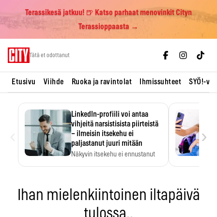
Terassikesä jatkuu! 🍺 Katso parhaat menovinkit Cityn
Terassioppaasta →
Skip
Tätä et odottanut
to
content
Etusivu
Viihde
Ruoka ja ravintolat
Ihmissuhteet
SYÖ!-vii
LinkedIn-profiili voi antaa
vihjeitä narsistisista piirteistä
‹
›
– ilmeisin itsekehu ei
paljastanut juuri mitään
Näkyvin itsekehu ei ennustanut
narsistisia piirteitä.
Ihan mielenkiintoinen iltapäivä
tulossa..