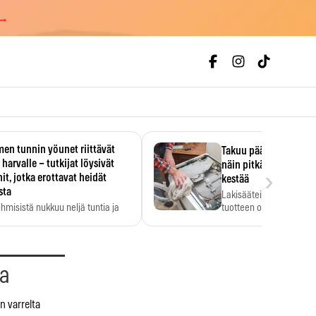
 →
en tunnin yöunet riittävät
Takuu päättyi, myyjän
 harvalle – tutkijat löysivät
näin pitkään kodinko
›
it, jotka erottavat heidät
kestää
sta
Lakisääteinen virhevast
ihmisistä nukkuu neljä tuntia ja
tuotteen oletetun kestoi
ilti…
aa
n varrelta