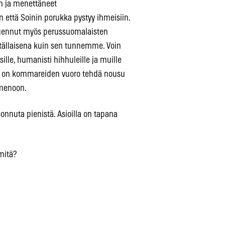
n ja menettäneet
n että Soinin porukka pystyy ihmeisiin.
gennut myös perussuomalaisten
tällaisena kuin sen tunnemme. Voin
lle, humanisti hihhuleille ja muille
stä on kommareiden vuoro tehdä nousu
 menoon.
onnuta pienistä. Asioilla on tapana
 mitä?