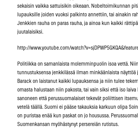
sekaisin vaikka sattuisikin oikeaan. Nobeltoimikunnan pitä
lupauksille joiden vuoksi palkinto annettiin, tai ainakin rah
Jenkkien rauha on paras rauha, ja ainoa kun kaikki rättipä
juutalaisiksi.
http://www.youtube.com/watch?v=sjDPWP5GKQA&feature
Politiikka on samanlaista molemminpuolin isoa vettä. Nii
tunnustuksensa jenkkilässä ilman minkäänlaista näyttöä j
Barack on laistanut kaikki lupauksensa ja niin tulee tek
omasta halustaan niin pakosta, tai vain siksi että iso laiv
sanoneen että perussuomalaiset tekevät poliittisen itsemurh
vetelä täällä. Suomi ei pääse takauksia karkuun olipa Soin
on puristaa enää kun paskat on jo housussa. Perussuoma
Suomenkansan myöhästynyt persereiän rutistus.