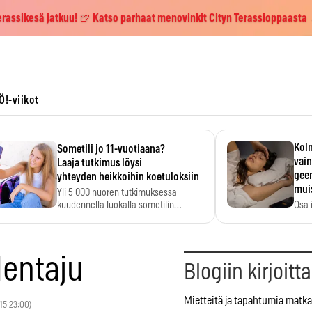
erassikesä jatkuu! 🍺 Katso parhaat menovinkit Cityn Terassioppaasta
Ö!-viikot
Kolm
Sometili jo 11-vuotiaana?
vain
Laaja tutkimus löysi
geen
yhteyden heikkoihin koetuloksiin
mui
Yli 5 000 nuoren tutkimuksessa
kuudennella luokalla sometilin…
Osa 
voi s
dentaju
Blogiin kirjoitt
Mietteitä ja tapahtumia matka
015 23:00)