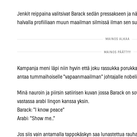
Jenkit reippaina valitsivat Barack sedän pressakseen ja nä
halvalla profiiliaan muun maailman silmissä ilman sen
Kampanja meni läpi niin hyvin että joku rassukka porukka
antaa tummaihoiselle "vapaanmaailman" johtajalle nobel
Minä nauroin ja piirsin satiirisen kuvan jossa Barack on 
vastassa arabi lingon kanssa yksin.
Barack: "I know peace"
Arabi: "Show me.."
Jos siis vain antamalla tappokäskyn saa lunastettua rauh