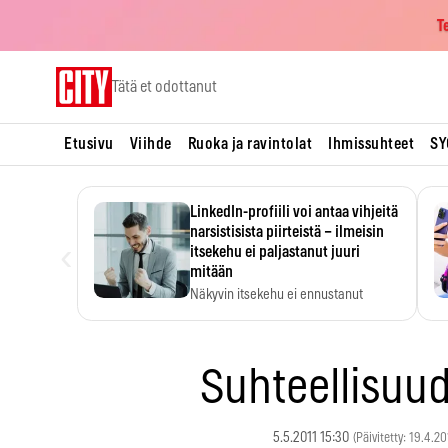
T
Skip
Tätä et odottanut
to
content
Etusivu
Viihde
Ruoka ja ravintolat
Ihmissuhteet
SY
LinkedIn-profiili voi antaa vihjeitä
narsistisista piirteistä – ilmeisin
‹
itsekehu ei paljastanut juuri
mitään
Näkyvin itsekehu ei ennustanut
narsistisia piirteitä.
Suhteellisuu
5.5.2011 15:30
(Päivitetty: 19.4.2