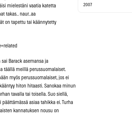
2007
isi mielestäni vaatia katetta
at takas.. naur..aa
ät on tapettu tai käännytetty
=related
n sai Barack asemansa ja
a täällä meillä perussuomalaiset.
emään myös perussuomalaiset, jos ei
a kääntyy hiton hitaasti. Sanokaa minun
an tavalla tai toisella. Suo siellä,
i päättämässä asiaa tahikka ei. Turha
laisten kannatuksen nousu on