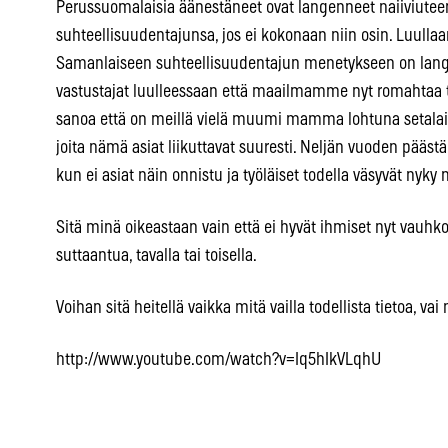
Perussuomalaisia äänestäneet ovat langenneet naiiviutee
suhteellisuudentajunsa, jos ei kokonaan niin osin. Luullaa
Samanlaiseen suhteellisuudentajun menetykseen on lan
vastustajat luulleessaan että maailmamme nyt romahtaa 
sanoa että on meillä vielä muumi mamma lohtuna setalaisi
joita nämä asiat liikuttavat suuresti. Neljän vuoden pää
kun ei asiat näin onnistu ja työläiset todella väsyvät nyky
Sitä minä oikeastaan vain että ei hyvät ihmiset nyt vauhko
suttaantua, tavalla tai toisella.
Voihan sitä heitellä vaikka mitä vailla todellista tietoa, vai
http://www.youtube.com/watch?v=Iq5hIkVLqhU