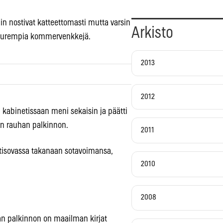
in nostivat katteettomasti mutta varsin
Arkisto
 suurempia kommervenkkejä.
2013
2012
 kabinetissaan meni sekaisin ja päätti
in rauhan palkinnon.
2011
sotisovassa takanaan sotavoimansa,
2010
2008
an palkinnon on maailman kirjat