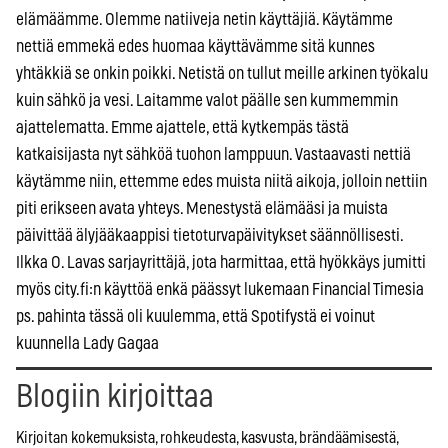
elämäämme. Olemme natiiveja netin käyttäjiä. Käytämme
nettiä emmekä edes huomaa käyttävämme sitä kunnes
yhtäkkiä se onkin poikki. Netistä on tullut meille arkinen työkalu
kuin sähkö ja vesi. Laitamme valot päälle sen kummemmin
ajattelematta. Emme ajattele, että kytkempäs tästä
katkaisijasta nyt sähköä tuohon lamppuun. Vastaavasti nettiä
käytämme niin, ettemme edes muista niitä aikoja, jolloin nettiin
piti erikseen avata yhteys. Menestystä elämääsi ja muista
päivittää älyjääkaappisi tietoturvapäivitykset säännöllisesti.
Ilkka O. Lavas sarjayrittäjä, jota harmittaa, että hyökkäys jumitti
myös city.fi:n käyttöä enkä päässyt lukemaan Financial Timesia
ps. pahinta tässä oli kuulemma, että Spotifystä ei voinut
kuunnella Lady Gagaa
Blogiin kirjoittaa
Kirjoitan kokemuksista, rohkeudesta, kasvusta, brändäämisestä,