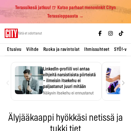
Terassikesä jatkuu! 🍺 Katso parhaat menovinkit Cityn
Terassioppaasta →
Skip
Tätä et odottanut
to
content
Etusivu
Viihde
Ruoka ja ravintolat
Ihmissuhteet
SYÖ!-vii
LinkedIn-profiili voi antaa
vihjeitä narsistisista piirteistä
‹
›
– ilmeisin itsekehu ei
paljastanut juuri mitään
Näkyvin itsekehu ei ennustanut
narsistisia piirteitä.
Älyjääkaappi hyökkäsi netissä ja
tukki tiet