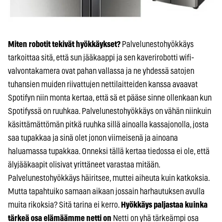
Miten robotit tekivät hyökkäykset?
Palvelunestohyökkäys
tarkoittaa sitä, että sun jääkaappi ja sen kaverirobotti wifi-
valvontakamera ovat pahan vallassa ja ne yhdessä satojen
tuhansien muiden riivattujen nettilaitteiden kanssa avaavat
Spotifyn niin monta kertaa, että sä et pääse sinne ollenkaan kun
Spotifyssä on ruuhkaa. Palvelunestohyökkäys on vähän niinkuin
käsittämättömän pitkä ruuhka sillä ainoalla kassajonolla, josta
saa tupakkaa ja sinä olet jonon viimeisenä ja ainoana
haluamassa tupakkaa. Onneksi tällä kertaa tiedossa ei ole, että
älyjääkaapit olisivat yrittäneet varastaa mitään.
Palvelunestohyökkäys häiritsee, muttei aiheuta kuin katkoksia.
Mutta tapahtuiko samaan aikaan jossain harhautuksen avulla
muita rikoksia? Sitä tarina ei kerro.
Hyökkäys paljastaa kuinka
tärkeä osa elämäämme netti on
Netti on yhä tärkeämpi osa