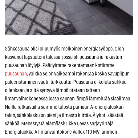
Sähkösauna olisi ollut myös melkoinen energiasyöppö. Olen
kasvanut lapsuuteni talossa, jossa oli puusauna ja rakastan
puusaunan löylyjä. Päädyimme rakentamaan kotiimme
puusaunan
, vaikka se on vaikeampi rakentaa koska savupiipun
paloeristäminen vaatii tarkkuutta. Puusauna ei kuluta sähköä
ollenkaan ja siitä syntyvä lämpö otetaan talteen
ilmanvaihtokoneessa jossa saunan lämpö lämmittää sisäilmaa.
Näillä ratkaisuilla saimme talosta parhaan A-energialuokan
talon, sähkölasku on pieni ja ilmasto kiittää. Älykoti säästää
sähköä. Menestystä elämääsi! Ilkka Lavas sarjayrittäjä
Energialuokka A Ilmanvaihtokone Vallox 110 MV lämmön