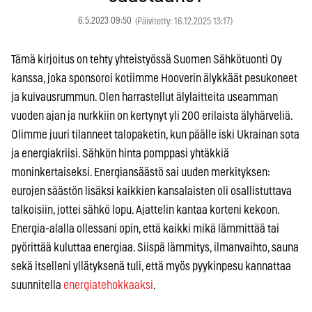
6.5.2023 09:50
(Päivitetty: 16.12.2025 13:17)
Tämä kirjoitus on tehty yhteistyössä Suomen Sähkötuonti Oy
kanssa, joka sponsoroi kotiimme Hooverin älykkäät pesukoneet
ja kuivausrummun. Olen harrastellut älylaitteita useamman
vuoden ajan ja nurkkiin on kertynyt yli 200 erilaista älyhärveliä.
Olimme juuri tilanneet talopaketin, kun päälle iski Ukrainan sota
ja energiakriisi. Sähkön hinta pomppasi yhtäkkiä
moninkertaiseksi. Energiansäästö sai uuden merkityksen:
eurojen säästön lisäksi kaikkien kansalaisten oli osallistuttava
talkoisiin, jottei sähkö lopu. Ajattelin kantaa korteni kekoon.
Energia-alalla ollessani opin, että kaikki mikä lämmittää tai
pyörittää kuluttaa energiaa. Siispä lämmitys, ilmanvaihto, sauna
sekä itselleni yllätyksenä tuli, että myös pyykinpesu kannattaa
suunnitella
energiatehokkaaksi
.