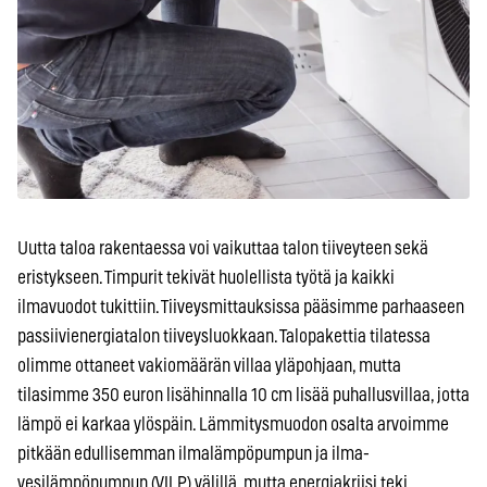
Uutta taloa rakentaessa voi vaikuttaa talon tiiveyteen sekä
eristykseen. Timpurit tekivät huolellista työtä ja kaikki
ilmavuodot tukittiin. Tiiveysmittauksissa pääsimme parhaaseen
passiivienergiatalon tiiveysluokkaan. Talopakettia tilatessa
olimme ottaneet vakiomäärän villaa yläpohjaan, mutta
tilasimme 350 euron lisähinnalla 10 cm lisää puhallusvillaa, jotta
lämpö ei karkaa ylöspäin. Lämmitysmuodon osalta arvoimme
pitkään edullisemman ilmalämpöpumpun ja ilma-
vesilämpöpumpun (VILP) välillä, mutta energiakriisi teki