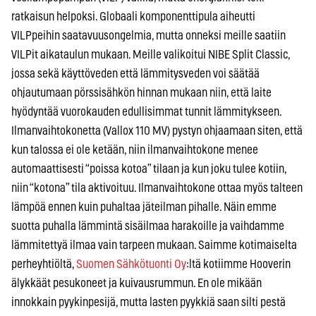
ratkaisun helpoksi. Globaali komponenttipula aiheutti
VILPpeihin saatavuusongelmia, mutta onneksi meille saatiin
VILPit aikataulun mukaan. Meille valikoitui NIBE Split Classic,
jossa sekä käyttöveden että lämmitysveden voi säätää
ohjautumaan pörssisähkön hinnan mukaan niin, että laite
hyödyntää vuorokauden edullisimmat tunnit lämmitykseen.
Ilmanvaihtokonetta (Vallox 110 MV) pystyn ohjaamaan siten, että
kun talossa ei ole ketään, niin ilmanvaihtokone menee
automaattisesti “poissa kotoa” tilaan ja kun joku tulee kotiin,
niin “kotona” tila aktivoituu. Ilmanvaihtokone ottaa myös talteen
lämpöä ennen kuin puhaltaa jäteilman pihalle. Näin emme
suotta puhalla lämmintä sisäilmaa harakoille ja vaihdamme
lämmitettyä ilmaa vain tarpeen mukaan. Saimme kotimaiselta
perheyhtiöltä,
Suomen Sähkötuonti Oy
:ltä kotiimme Hooverin
älykkäät pesukoneet ja kuivausrummun. En ole mikään
innokkain pyykinpesijä, mutta lasten pyykkiä saan silti pestä