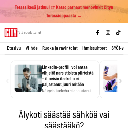
Terassikesä jatkuu! 🍺 Katso parhaat menovinkit Cityn
Terassioppaasta →
Skip
Tätä et odottanut
to
content
Etusivu
Viihde
Ruoka ja ravintolat
Ihmissuhteet
SYÖ!-vii
LinkedIn-profiili voi antaa
vihjeitä narsistisista piirteistä
‹
›
– ilmeisin itsekehu ei
paljastanut juuri mitään
Näkyvin itsekehu ei ennustanut
narsistisia piirteitä.
Älykoti säästää sähköä vai
säästääkö?