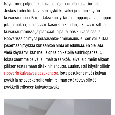
Käytämme paljon “ekokuivausta”, eli narulla kuivattamista.
Joskus kuitenkin tarvitsen pyykit kuivaksi ja silloin käytän
kuivausrumpua. Esimerkiksi kun tyttären lempparipaidalle tippui
jotain ruokaa, niin pesasin käsin sen kohdan ja kuivasin sitten
kuivausrummussa ja pian saatiin paita taas kuivana päälle.
Hooverissa on myös pörssisähkö-ominaisuus, eli sen voi laittaa
pesemään pyykkiä kun sähkön hinta on edullista. En ole tätä
vielä käyttänyt, kun meillä on talon katolla aurinkopaneelit,
joista saamme päivällä ilmaista sähköä. Talvella pimeän aikaan
pääsen testaamaan tätäkin hienoutta. Luulen, että käytän silloin
Hooverin kuivaavaa pesukonetta
, jotta pesukone myös kuivaa
pyykit ja ne ovat kerralla valmiit ilman että täytyy siirtää
pyykkejä erikseen kuivatettavaksi.