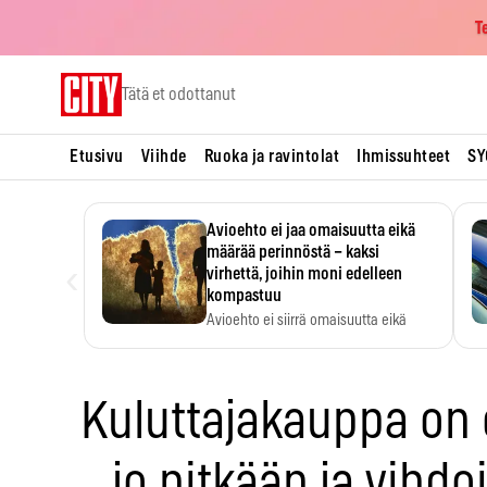
T
Skip
Tätä et odottanut
to
content
Etusivu
Viihde
Ruoka ja ravintolat
Ihmissuhteet
SY
Avioehto ei jaa omaisuutta eikä
määrää perinnöstä – kaksi
‹
virhettä, joihin moni edelleen
kompastuu
Avioehto ei siirrä omaisuutta eikä
ratkaise perintöasioita.
Kuluttajakauppa on 
jo pitkään ja vihd