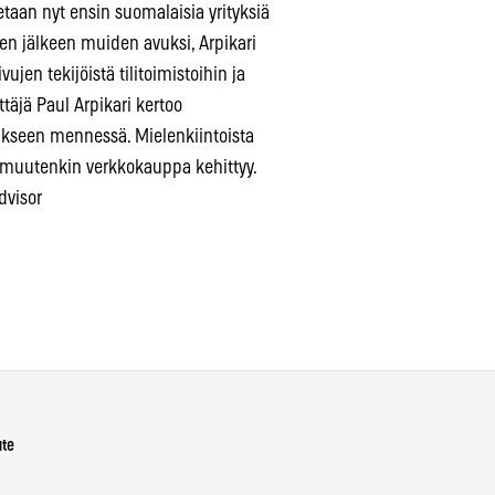
taan nyt ensin suomalaisia yrityksiä
 jälkeen muiden avuksi, Arpikari
vujen tekijöistä tilitoimistoihin ja
äjä Paul Arpikari kertoo
ukseen mennessä. Mielenkiintoista
 muutenkin verkkokauppa kehittyy.
dvisor
ute