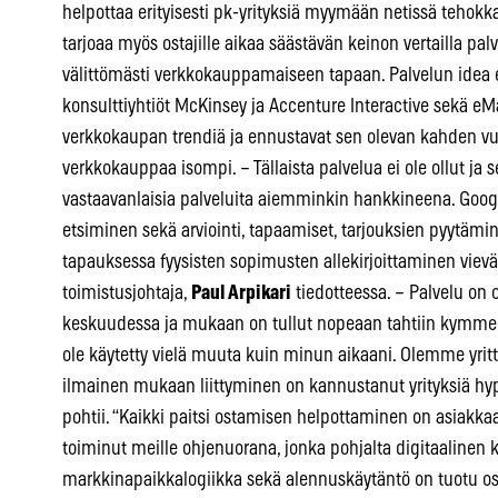
helpottaa erityisesti pk-yrityksiä myymään netissä teho
tarjoaa myös ostajille aikaa säästävän keinon vertailla pal
välittömästi verkkokauppamaiseen tapaan. Palvelun idea 
konsulttiyhtiöt McKinsey ja Accenture Interactive sekä eM
verkkokaupan trendiä ja ennustavat sen olevan kahden vu
verkkokauppaa isompi. – Tällaista palvelua ei ole ollut ja
vastaavanlaisia palveluita aiemminkin hankkineena. Googl
etsiminen sekä arviointi, tapaamiset, tarjouksien pyytäm
tapauksessa fyysisten sopimusten allekirjoittaminen viev
toimistusjohtaja,
Paul Arpikari
tiedotteessa. – Palvelu on o
keskuudessa ja mukaan on tullut nopeaan tahtiin kymmeniä
ole käytetty vielä muuta kuin minun aikaani. Olemme yrit
ilmainen mukaan liittyminen on kannustanut yrityksiä 
pohtii. “Kaikki paitsi ostamisen helpottaminen on asiakk
toiminut meille ohjenuorana, jonka pohjalta digitaalinen
markkinapaikkalogiikka sekä alennuskäytäntö on tuotu osak