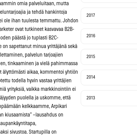
kkaammin omia palveluitaan, mutta
veluntarjoajia ja tehdä hankintoja
2017
ei ole ihan tuulesta temmattu. Johdon
arketer ovat tutkineet kasvavaa B2B-
2016
oden päästä jo tuplasti B2C-
 se on sapettanut minua yrittäjänä sekä
ettaminen, palvelun tarjoajien
2015
inen, tinkaaminen ja vielä pahimmassa
ät älyttömästi aikaa, kommentoi yhtiön
2014
tettu todella hyvin vastaa yrittäjien
 yrityksiä, vaikka markkinointiin ei
täjyyden puolella ja uskomme, että
2013
hyppäämään kelkkaamme, Arpikari
aan kiusaamista” –lausahdus on
 kaupankäyntitapa,
si sivustoa. Startupilla on