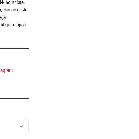
kkinoinnista,
, elämän ilosta,
a ja
kohti parempaa
.
tagram