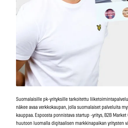
Suomalaisille pk-yrityksille tarkoitettu liiketoimintapalv
näkee avaa verkkokaupan, jolla suomalaiset palveluita myyv
kauppaa. Espoosta ponnistava startup -yritys, B2B Marke
huutoon luomalla digitaalisen markkinapaikan yritysten v