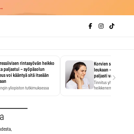
 →
essiivisen rintasyövän heikko
Korvien soiminen voi 
a paljastui – syöpäsolun
leukaan – 47 349 ihmi
›
us voi kääntyä sitä itseään
paljasti vahvan yhtey
taan
Tinnitus yhdistetään ku
ingin yliopiston tutkimuksessa
heikkenemiseen. Meta-a
aktiivisen rintasyövän kasvu
kertoo, että myös…
stui.
aa
udesta,