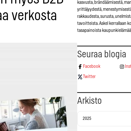
kasvusta, brändäämisestä, mar
yrittäjyydestä, menestymisestä
aa verkosta
rakkaudesta, surusta, unelmist
tavoitteista. Askel kerrallaan 
tasapainoista kaupunkielämää
Seuraa blogia
Facebook
Ins
Twitter
Arkisto
2025