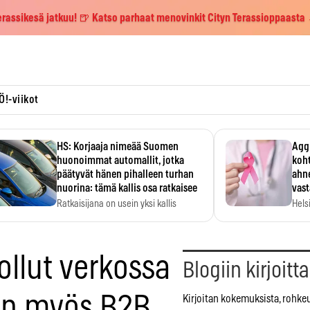
erassikesä jatkuu! 🍺 Katso parhaat menovinkit Cityn Terassioppaasta
Ö!-viikot
HS: Korjaaja nimeää Suomen
Aggr
huonoimmat automallit, jotka
koht
päätyvät hänen pihalleen turhan
ahne
nuorina: tämä kallis osa ratkaisee
vas
Ratkaisijana on usein yksi kallis
Hels
komponentti.
MYC-
hida
ollut verkossa
Blogiin kirjoitt
oin myös B2B
Kirjoitan kokemuksista, rohke