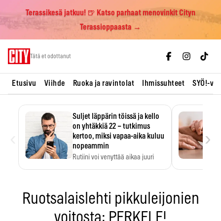
Terassikesä jatkuu! 🍺 Katso parhaat menovinkit Cityn
Terassioppaasta →
Skip
Tätä et odottanut
to
content
Etusivu
Viihde
Ruoka ja ravintolat
Ihmissuhteet
SYÖ!-vii
Suljet läppärin töissä ja kello
on yhtäkkiä 22 – tutkimus
‹
›
kertoo, miksi vapaa-aika kuluu
nopeammin
Rutiini voi venyttää aikaa juuri
silloin, kun sitä…
Ruotsalaislehti pikkuleijonien
voitosta: PERKELE!