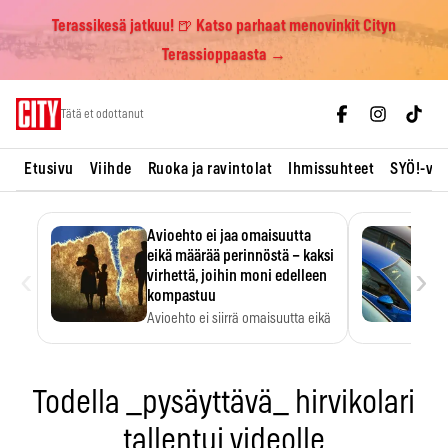
Terassikesä jatkuu! 🍺 Katso parhaat menovinkit Cityn
Terassioppaasta →
Skip
Tätä et odottanut
to
content
Etusivu
Viihde
Ruoka ja ravintolat
Ihmissuhteet
SYÖ!-vii
Avioehto ei jaa omaisuutta
eikä määrää perinnöstä – kaksi
‹
›
virhettä, joihin moni edelleen
kompastuu
Avioehto ei siirrä omaisuutta eikä
ratkaise perintöasioita.
Todella _pysäyttävä_ hirvikolari
tallentui videolle