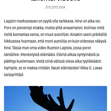
27.12.2013 23:54
Lappiin matkustavan on syytä olla tarkkana. Hirvi on aika iso.
Poro on pienempi elukka, mutta yhtä arvaamaton. Kolmas mitä
tiellä kannattaa varoa, on muut autoilijat. Ainakin usein prätkällä
liikkuessa huomaan, että moni autoilija on kuin videossa näkyvä
hirvi. Tässä mun oma video Ruotsin Lapista, jossa porot
säntäilee: Menestystä elämääsi. Elämä alkaa syntymästä ja
päättyy kuolemaan. Vietä siinä välissä oleva aika tyylikkäästi.
Hymyile, se ei maksa mitään. Nauti elämästäsi! Ilkka O. Lavas
sarjayrittäjä