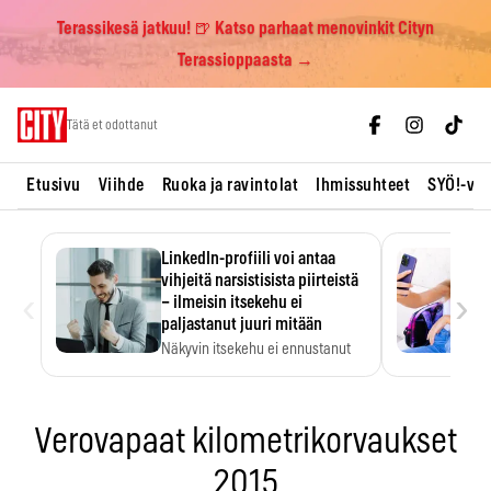
Terassikesä jatkuu! 🍺 Katso parhaat menovinkit Cityn
Terassioppaasta →
Skip
Tätä et odottanut
to
content
Etusivu
Viihde
Ruoka ja ravintolat
Ihmissuhteet
SYÖ!-vii
LinkedIn-profiili voi antaa
vihjeitä narsistisista piirteistä
‹
›
– ilmeisin itsekehu ei
paljastanut juuri mitään
Näkyvin itsekehu ei ennustanut
narsistisia piirteitä.
Verovapaat kilometrikorvaukset
2015