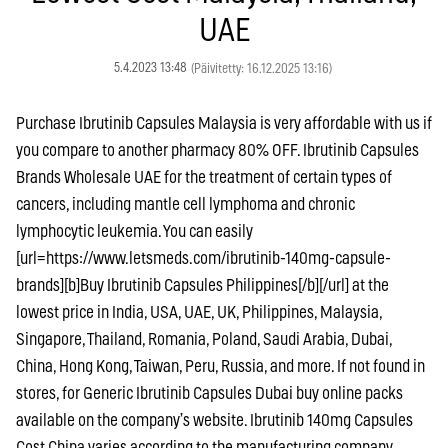
UAE
5.4.2023 13:48
(Päivitetty: 16.12.2025 13:16)
Purchase Ibrutinib Capsules Malaysia is very affordable with us if
you compare to another pharmacy 80% OFF. Ibrutinib Capsules
Brands Wholesale UAE for the treatment of certain types of
cancers, including mantle cell lymphoma and chronic
lymphocytic leukemia. You can easily
[url=https://www.letsmeds.com/ibrutinib-140mg-capsule-
brands][b]Buy Ibrutinib Capsules Philippines[/b][/url] at the
lowest price in India, USA, UAE, UK, Philippines, Malaysia,
Singapore, Thailand, Romania, Poland, Saudi Arabia, Dubai,
China, Hong Kong, Taiwan, Peru, Russia, and more. If not found in
stores, for Generic Ibrutinib Capsules Dubai buy online packs
available on the company’s website. Ibrutinib 140mg Capsules
Cost China varies according to the manufacturing company.