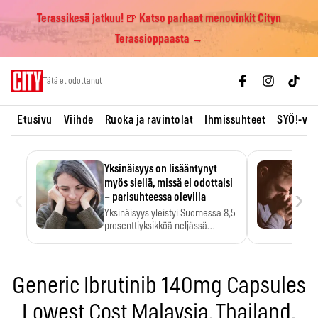
Terassikesä jatkuu! 🍺 Katso parhaat menovinkit Cityn
Terassioppaasta →
Skip
Tätä et odottanut
to
content
Etusivu
Viihde
Ruoka ja ravintolat
Ihmissuhteet
SYÖ!-vii
Yksinäisyys on lisääntynyt
myös siellä, missä ei odottaisi
‹
›
– parisuhteessa olevilla
Yksinäisyys yleistyi Suomessa 8,5
prosenttiyksikköä neljässä
vuodessa. Se…
Generic Ibrutinib 140mg Capsules
Lowest Cost Malaysia, Thailand,