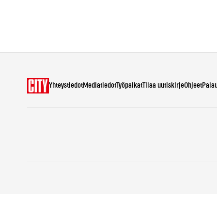
Yhteystiedot
Mediatiedot
Työpaikat
Tilaa uutiskirje
Ohjeet
Pala