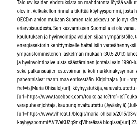
Talousviisaiden ehdotuksista on mahdotonta löytää vaik
oleviin. Velkakellon rinnalla tikittää köyhyyspommi, josta
OECD:n arvion mukaan Suomen talouskasvu on jo nyt kärsi
eriarvoisuudesta. Sen kasvamiseen Suomella ei ole varaa.
koulutuksen ja hyvinvointipalvelujen sijaan ympäristölle,
energiasektorin kehittymiselle haitallisiin verovähennyksi
ympäristöministeriön laskelman mukaan (30.5.2013) lähes
ja hyvinvointipalveluista säästäminen johtaisi vain 1990-
sekä palkansaajien ostovoiman ja kotimarkkinakysynnän 
pahentaisivat taantumaa entisestään. Kirjoittajat: [url=
fref=ts]Maria Ohisalo[/url], köyhyystutkija, varavaltuutettu 
[url=https://www.facebook.com/touko.aalto?fref=ts]Touko A
varapuheenjohtaja, kaupunginvaltuutettu (Jyväskylä) (Jul
[url=https://www.vihreat.fi/blogit/maria-ohisalo/2015/03/ve
koyhyyspommi#.VRVeKUZq9nx]Vihreässä blogissa[/url] 27.