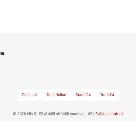
ute
Deitti.net
TableOnline
Suomi24
Treffit24
© 2026 City.fi - Räväkkää sisältöä vuodesta -86 |
Evästeasetukset