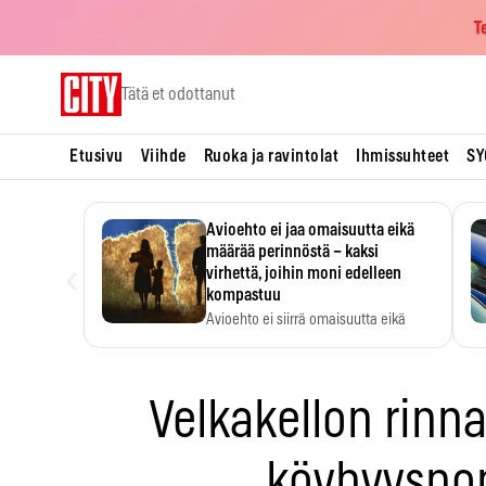
T
Skip
Tätä et odottanut
to
content
Etusivu
Viihde
Ruoka ja ravintolat
Ihmissuhteet
SY
Avioehto ei jaa omaisuutta eikä
määrää perinnöstä – kaksi
‹
virhettä, joihin moni edelleen
kompastuu
Avioehto ei siirrä omaisuutta eikä
ratkaise perintöasioita.
Velkakellon rinnal
köyhyysp