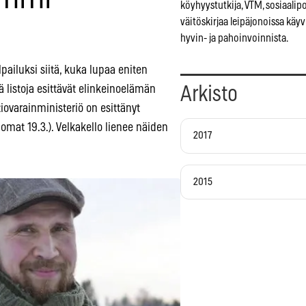
köyhyystutkija, VTM, sosiaalipo
väitöskirjaa leipäjonoissa käy
hyvin- ja pahoinvoinnista.
lpailuksi siitä, kuka lupaa eniten
 listoja esittävät elinkeinoelämän
Arkisto
iovarainministeriö on esittänyt
mat 19.3.). Velkakello lienee näiden
2017
2015