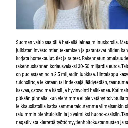
Suomen valtio saa tällä hetkellä lainaa miinuskorolla. Mata
julkisten investointien tekemisen ja parantavat niiden kan
korjata homekoulut, tiet ja raiteet. Rakennetun omaisuuden
rakennuskannan korjausvelaksi 30-50 miljardia euroa. Teid
on puolestaan noin 2,5 miljardin luokkaa. Hintalappu kasva
tulonsiirtoja leikataan tai indeksejä jäädytetään, taantu
kasvaa, ostovoima kärsii ja hyvinvointi heikkenee. Kotima
pitkään pinnalla, kun vientimme ei ole vetänyt toivotulla tav
leikkauslistoilla katkaisemme taloutemme viimeisenkin ol
rajuimmin pienituloisiin ja jo valmiiksi huono-osaisiin. T
negatiivista kierrettä työttömyydenhoitokustannusten ja 