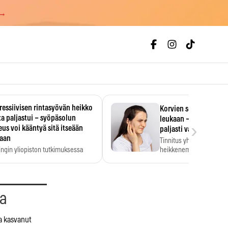
 →
essiivisen rintasyövän heikko
Korvien soiminen voi 
a paljastui – syöpäsolun
leukaan – 47 349 ihmi
›
us voi kääntyä sitä itseään
paljasti vahvan yhtey
taan
Tinnitus yhdistetään ku
ingin yliopiston tutkimuksessa
heikkenemiseen. Meta-a
aktiivisen rintasyövän kasvu
kertoo, että myös…
stui.
aa
ja kasvanut