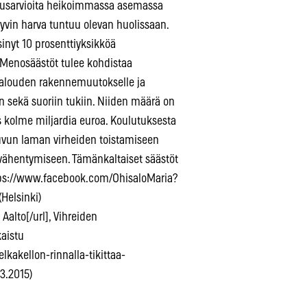
utusarvioita heikoimmassa asemassa
 hyvin harva tuntuu olevan huolissaan.
nyt 10 prosenttiyksikköä
 Menosäästöt tulee kohdistaa
 talouden rakennemuutokselle ja
in sekä suoriin tukiin. Niiden määrä on
 kolme miljardia euroa. Koulutuksesta
luvun laman virheiden toistamiseen
vähentymiseen. Tämänkaltaiset säästöt
https://www.facebook.com/OhisaloMaria?
(Helsinki)
alto[/url], Vihreiden
kaistu
lkakellon-rinnalla-tikittaa-
3.2015)