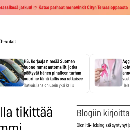
erassikesä jatkuu! 🍺 Katso parhaat menovinkit Cityn Terassioppaasta
Ö!-viikot
HS: Korjaaja nimeää Suomen
Aggr
huonoimmat automallit, jotka
koht
päätyvät hänen pihalleen turhan
ahne
nuorina: tämä kallis osa ratkaisee
vas
Ratkaisijana on usein yksi kallis
Hels
komponentti.
MYC-
hida
la tikittää
Blogiin kirjoitt
ommi
Olen Itä-Helsingissä syntynyt 