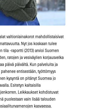
lat valtionlainakorot mahdollistaisivat
nattavuutta. Nyt jos koskaan tulee
 tila -raportti (2013) arvioi Suomen
en, ratojen ja vesiväylien korjausvelka
a päivä päivältä. Kun palveluita ja
ma pahenee entisestään, työttömyys
inen kysyntä on pitänyt Suomea jo
alla. Esitetyn kaltaisilla
jenkorren. Leikkaukset kohdistuvat
ämä puolestaan vain lisää talouden
sosiaaliturvamenojen kasvaessa.